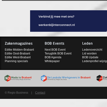
Zakenmagazines
BOB Events
Leden
Editie Midden-Brabant
Next BOB Event
Ledenoverzicht
Editie Oost-Brabant
Terugblik BOB Event
Lid worden
Editie West-Brabant
BOB Agenda
BOB Update
Planning specials
Whitepaper
Ledenprofiel wijzi
© Regio Business
|
Contact