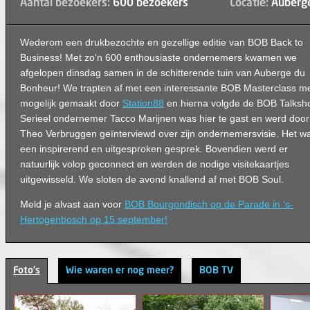
Aantal bezoekers:
600 bezoekers
Locatie:
Auberge
Wederom een drukbezochte en gezellige editie van BOB Back to
Business! Met zo'n 600 enthousiaste ondernemers kwamen we
afgelopen dinsdag samen in de schitterende tuin van Auberge du
Bonheur! We trapten af met een interessante BOB Masterclass m
mogelijk gemaakt door
Station88
en hierna volgde de BOB Talksh
Serieel ondernemer Tacco Marijnen was hier te gast en werd door
Theo Verbruggen geïnterviewd over zijn ondernemersvisie. Het w
een inspirerend en uitgesproken gesprek. Bovendien werd er
natuurlijk volop geconnect en werden de nodige visitekaartjes
uitgewisseld. We sloten de avond knallend af met BOB Soul.
Meld je alvast aan voor
BOB
Bourgondisch
op de Parade in ‘s-
Hertogenbosch
op
15
september
!
Foto's
Wie waren er nog meer?
BOB TV