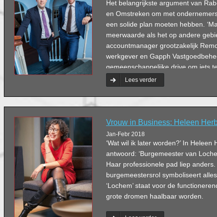
Het belangrijkste argument van Ra
en Omstreken om met ondernemers in
een solide plan moeten hebben. ‘Ma
meerwaarde als het op andere gebied
accountmanager grootzakelijk Remco
werkgever en Gapph Vastgoedbehee
gemeenschappelijke drive om iets t
maatschappij. ‘En in het belang dat
Lees verder
een duurzaam vastgoedbestand.’
Vrouw in Business: Heleen Herb
Jan-Febr 2018
‘Wat wil ik later worden?’ In Heleen 
antwoord: ‘Burgemeester van Lochem
Haar professionele pad liep anders
burgemeestersrol symboliseert alles
‘Lochem’ staat voor de functionere
grote dromen haalbaar worden.