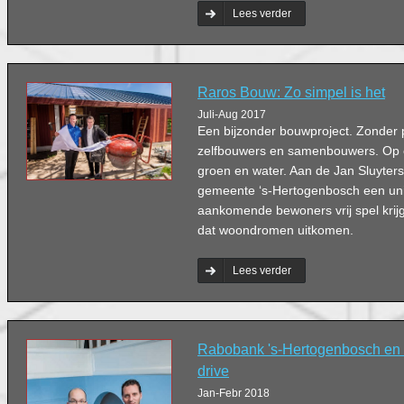
willen aankopen. Ter ere van het 10-
Lees verder
boek verschenen over de bedrijfsopv
familiebedrijven.
Raros Bouw: Zo simpel is het
Juli-Aug 2017
Een bijzonder bouwproject. Zonder 
zelfbouwers en samenbouwers. Op e
groen en water. Aan de Jan Sluyters
gemeente ‘s-Hertogenbosch een un
aankomende bewoners vrij spel krij
dat woondromen uitkomen.
Lees verder
Rabobank 's-Hertogenbosch en 
drive
Jan-Febr 2018