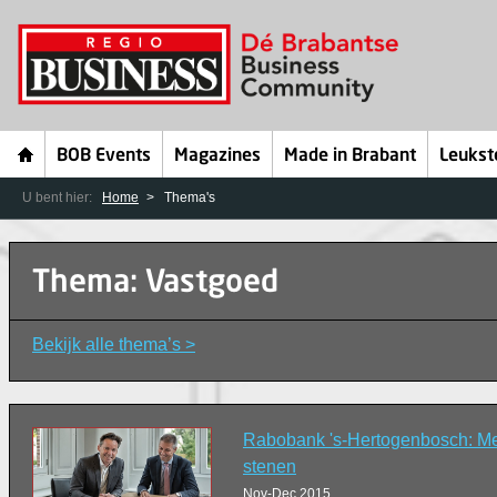
BOB Events
Magazines
Made in Brabant
Leukst
U bent hier:
Home
Thema's
Thema: Vastgoed
Bekijk alle thema’s >
Rabobank 's-Hertogenbosch: Me
stenen
Nov-Dec 2015