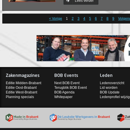
Lees verder
< Vorige
1
2
3
4
5
6
7
8
9
Volgen
Zakenmagazines
BOB Events
Leden
Editie Midden-Brabant
Next BOB Event
Ledenoverzicht
Editie Oost-Brabant
Terugblik BOB Event
Lid worden
Editie West-Brabant
BOB Agenda
BOB Update
Planning specials
Whitepaper
Ledenprofiel wijzi