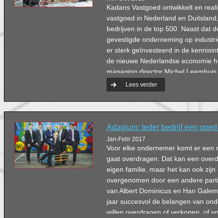
Kadans Vastgoed ontwikkelt en real
vastgoed in Nederland en Duitsland,
bedrijven in de top 500. Naast dat 
gevestigde onderneming op industrie 
er sterk geïnvesteerd in de kennisint
de nieuwe Nederlandse economie hui
managing director Michel Leemhuis
Hertogenbosch en Omstreken facilit
Lees verder
vastgoedontwikkelaar bij deze ambit
Adagium: Ieder bedrijf een goed
Jan-Febr 2017
Voor elke ondernemer komt er een mo
gaat overdragen. Dat kan een overd
eigen familie, maar het kan ook zijn 
overgenomen door een andere partij
van Albert Dominicus en Han Galema,
jaar succesvol de belangen van ond
willen overdragen of verkopen, of voo