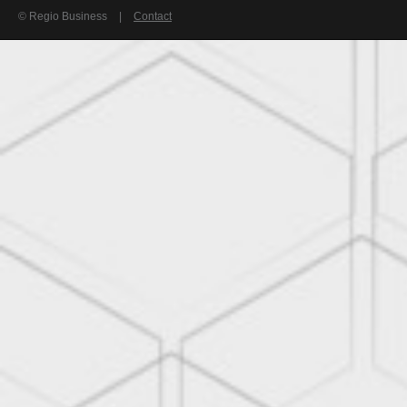
© Regio Business
|
Contact