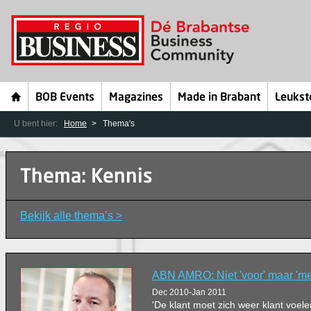
BOB Events
Magazines
Made in Brabant
Leukst
U bent hier:
Home
Thema's
Thema: Kennis
Bekijk alle thema’s >
ABN AMRO: Niet 'voor' maar 'me
Dec 2010-Jan 2011
'De klant moet zich weer klant voelen