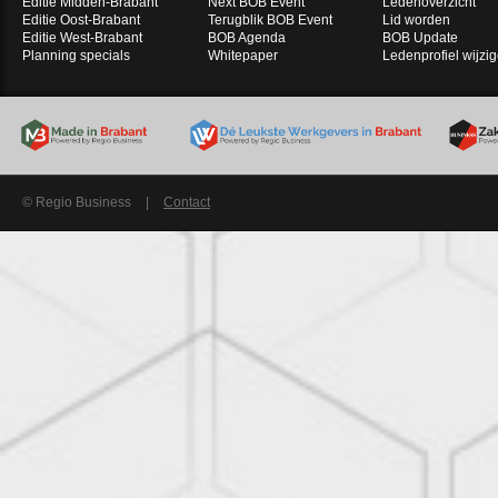
Editie Midden-Brabant
Next BOB Event
Ledenoverzicht
Editie Oost-Brabant
Terugblik BOB Event
Lid worden
Editie West-Brabant
BOB Agenda
BOB Update
Planning specials
Whitepaper
Ledenprofiel wijzi
© Regio Business
|
Contact