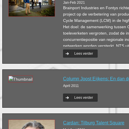
Jan-Feb 2021
Brainport Industries en Fontys richt
project op de verbetering van produc
Cycle Management (LCM) in de high
Het doel: de samenwerking tussen
toeleverketen vergroten, zodat de i
concurrentiepositie van regionale in
netwerken worden versterkt. NTS ui
de deelnemers aan het project.
Lees verder
Column Joost Eijkens: En dan de
April 2011
Lees verder
Cardan: Tilburg Talent Square