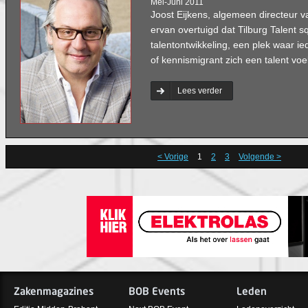
Mei-Juni 2011
Joost Eijkens, algemeen directeur 
ervan overtuigd dat Tilburg Talent 
talentontwikkeling, een plek waar i
of kennismigrant zich een talent voel
Lees verder
< Vorige
1
2
3
Volgende >
Zakenmagazines
BOB Events
Leden