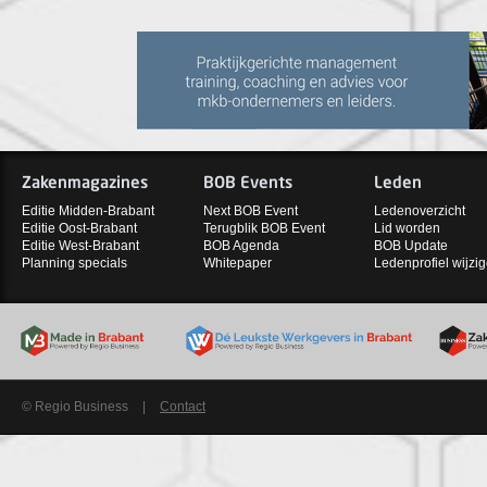
Zakenmagazines
BOB Events
Leden
Editie Midden-Brabant
Next BOB Event
Ledenoverzicht
Editie Oost-Brabant
Terugblik BOB Event
Lid worden
Editie West-Brabant
BOB Agenda
BOB Update
Planning specials
Whitepaper
Ledenprofiel wijzi
© Regio Business
|
Contact