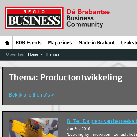
BOB Events
Magazines
Made in Brabant
Leukst
U bent hier:
Home
Thema's
Thema: Productontwikkeling
Bekijk alle thema’s >
BliTec: De grens van het toelaat
Jan-Feb 2016
‘Leading by innovation’, zo luidt het