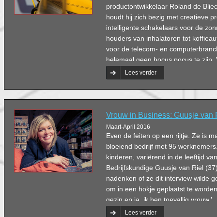
productontwikkelaar Roland de Blieck
houdt hij zich bezig met creatieve p
intelligente schakelaars voor de zo
houders van inhalatoren tot koffie
voor de telecom- en computerbranch
helemaal geen hocus pocus te zijn. 
vaak juist door producten of proces
Lees verder
Vrouw in Business: Guusje van 
Maart-April 2016
Even de feiten op een rijtje. Ze is 
bloeiend bedrijf met 95 werknemers.
kinderen, variërend in de leeftijd va
Bedrijfskundige Guusje van Riel (37
nadenken of ze dit interview wilde ge
om in een hokje geplaatst te worden
gezin en ja, ik ben toevallig vrouw.'
Lees verder