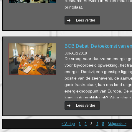
Research Service) in Boxtel maakt 
printplaat.
Lees verder
BOB Debat: De toekomst van en
Juli-Aug 2018
De vraag naar duurzame energie gro
voor bijvoorbeeld opwekking, het tra
energie. Dankzij een gunstige liggin
positie van de zeehavens, de aanw
gasinfrastructuur, kan ons land uitgr
energieknooppunt van Europa. De vr
kans in de praktijk ook? Waar staa
jaar? En hoe kunnen Brabantse on
Lees verder
de energietransitie doen versnellen
de Groot vraagt het de tien deelne
< Vorige
1
2
3
4
5
Volgende >