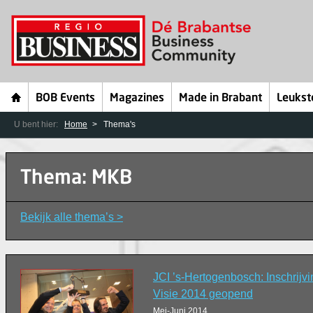
BOB Events
Magazines
Made in Brabant
Leukst
U bent hier:
Home
Thema's
Thema: MKB
Bekijk alle thema’s >
JCI ’s-Hertogenbosch: Inschrij
Visie 2014 geopend
Mei-Juni 2014