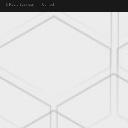
© Regio Business
|
Contact