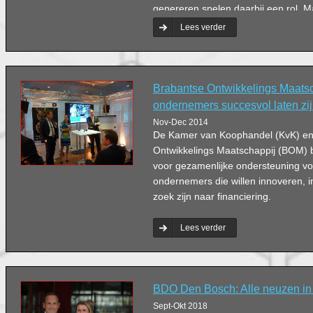
genereren spelen daarbij een rol. M
eigenlijk? En nog belangrijker: wat 
Lees verder
mee? We vragen het de deelnemers
Brabantse Ontwikkelings Maatsc
ondernemers succesvol laten zi
Nov-Dec 2014
De Kamer van Koophandel (KvK) en
Ontwikkelings Maatschappij (BOM) 
voor gezamenlijke ondersteuning v
ondernemers die willen innoveren, i
zoek zijn naar financiering.
Lees verder
BDO Den Bosch: Alle neuzen in 
Sept-Okt 2018