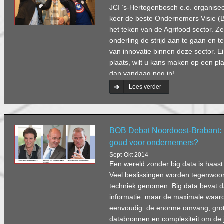
JCI ’s-Hertogenbosch e.o. organiseer
keer de beste Ondernemers Visie (BO
het teken van de Agrifood sector. Z
onderling de strijd aan te gaan en t
van innovatie binnen deze sector. Ein
plaats, wilt u kans maken op een plaat
dan vandaag nog in!
Lees verder
BOB Debat Noordoost-Brabant: Bi
goud voor ondernemers?
Sept-Okt 2014
Een wereld zonder big data is haast 
Veel beslissingen worden tegenwoor
techniek genomen. Big data bevat 
informatie. maar de maximale waard
eenvoudig. de enorme omvang, gro
databronnen en complexiteit om de 