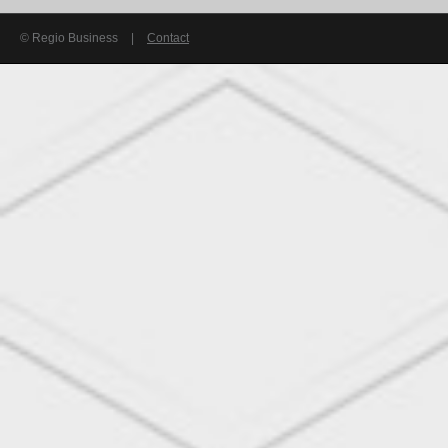
© Regio Business
|
Contact