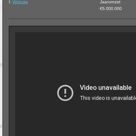
I:
Website
Jaaromzet:
€5.000.000