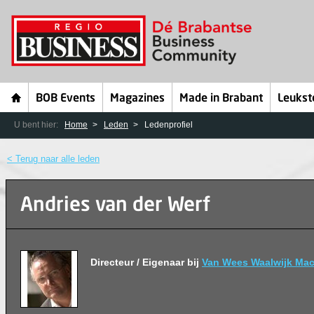
BOB Events
Magazines
Made in Brabant
Leukst
U bent hier:
Home
Leden
Ledenprofiel
< Terug naar alle leden
Andries van der Werf
Directeur / Eigenaar bij
Van Wees Waalwijk Ma