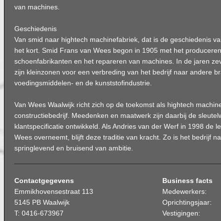
van machines.
Geschiedenis
Van smid naar hightech machinefabriek, dat is de geschiedenis v
het kort. Smid Frans van Wees begon in 1905 met het producere
schoenfabrikanten en het repareren van machines. In de jaren zev
zijn kleinzonen voor een verbreding van het bedrijf naar andere b
voedingsmiddelen- en de kunststofindustrie.
Van Wees Waalwijk richt zich op de toekomst als hightech machi
constructiebedrijf. Meedenken en maatwerk zijn daarbij de sleutel
klantspecificatie ontwikkeld. Als Andries van der Werf in 1998 de l
Wees overneemt, blijft deze traditie van kracht. Zo is het bedrijf 
springlevend en bruisend van ambitie.
Contactgegevens
Business facts
Emmikhovensestraat 113
Medewerkers:
5145 PB Waalwijk
Oprichtingsjaar:
T: 0416-673967
Vestigingen: