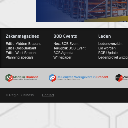
Zakenmagazines
BOB Events
Leden
Editie Midden-Brabant
Next BOB Event
Ledenoverzicht
Editie Oost-Brabant
Terugblik BOB Event
Lid worden
Editie West-Brabant
BOB Agenda
BOB Update
Planning specials
Whitepaper
Ledenprofiel wijzi
© Regio Business
|
Contact