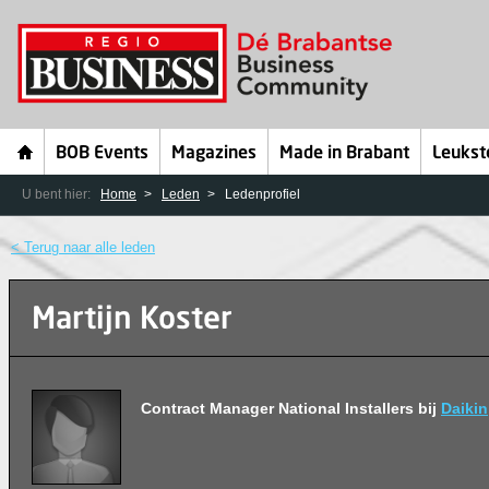
BOB Events
Magazines
Made in Brabant
Leukst
U bent hier:
Home
Leden
Ledenprofiel
< Terug naar alle leden
Martijn Koster
Contract Manager National Installers bij
Daikin