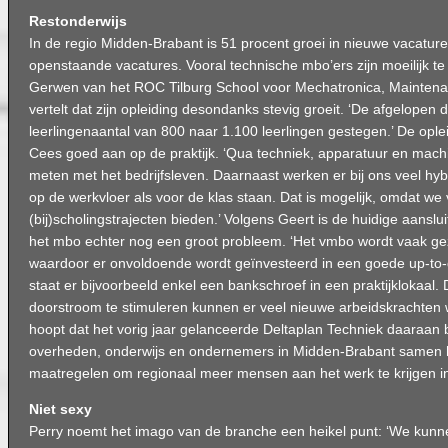
Restonderwijs
In de regio Midden-Brabant is 51 procent groei in nieuwe vacature
openstaande vacatures. Vooral technische mbo’ers zijn moeilijk t
Gerwen van het ROC Tilburg School voor Mechatronica, Maintena
vertelt dat zijn opleiding desondanks stevig groeit. ‘De afgelopen dr
leerlingenaantal van 800 naar 1.100 leerlingen gestegen.’ De ople
Cees goed aan op de praktijk. ‘Qua techniek, apparatuur en mac
meten met het bedrijfsleven. Daarnaast werken er bij ons veel hyb
op de werkvloer als voor de klas staan. Dat is mogelijk, omdat w
(bij)scholingstrajecten bieden.’ Volgens Geert is de huidige aansl
het mbo echter nog een groot probleem. ‘Het vmbo wordt vaak gez
waardoor er onvoldoende wordt geïnvesteerd in een goede up-to
staat er bijvoorbeeld enkel een bankschroef in een praktijklokaal
doorstroom te stimuleren kunnen er veel nieuwe arbeidskrachten w
hoopt dat het vorig jaar gelanceerde Deltaplan Techniek daaraan bi
overheden, onderwijs en ondernemers in Midden-Brabant samen 
maatregelen om regionaal meer mensen aan het werk te krijgen in 
Niet sexy
Perry noemt het imago van de branche een heikel punt: ‘We kun