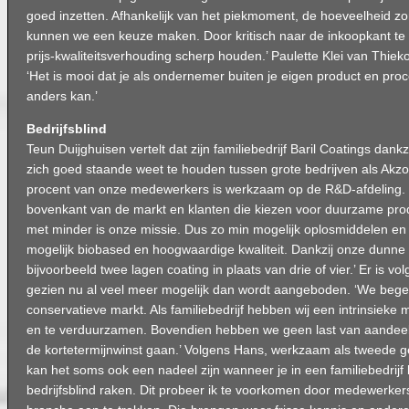
goed inzetten. Afhankelijk van het piekmoment, de hoeveelheid zo
kunnen we een keuze maken. Door kritisch naar de inkoopkant te
prijs-kwaliteitsverhouding scherp houden.’ Paulette Klei van Thiek
‘Het is mooi dat je als ondernemer buiten je eigen product en proc
anders kan.’
Bedrijfsblind
Teun Duijghuisen vertelt dat zijn familiebedrijf Baril Coatings dankz
zich goed staande weet te houden tussen grote bedrijven als Akz
procent van onze medewerkers is werkzaam op de R&D-afdeling. Ba
bovenkant van de markt en klanten die kiezen voor duurzame pro
met minder is onze missie. Dus zo min mogelijk oplosmiddelen en 
mogelijk biobased en hoogwaardige kwaliteit. Dankzij onze dunne 
bijvoorbeeld twee lagen coating in plaats van drie of vier.’ Er is v
gezien nu al veel meer mogelijk dan wordt aangeboden. ‘We bege
conservatieve markt. Als familiebedrijf hebben wij een intrinsieke 
en te verduurzamen. Bovendien hebben we geen last van aandeel
de kortetermijnwinst gaan.’ Volgens Hans, werkzaam als tweede gene
kan het soms ook een nadeel zijn wanneer je in een familiebedrijf
bedrijfsblind raken. Dit probeer ik te voorkomen door medewerkers