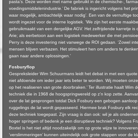
pasta’s. Deze worden met name gebruikt in de chemische-, farmac
voedingsmiddelenindustrie.’ De fabriek is ingericht volgens het pr
waar mogelijk, ambachtelijk waar nodig’. Een van de vernuftige to
wordt ingezet voor de interne logistiek. ‘We zijn het eerste maakbe
gebruikmaakt van een dergelijke AGV. Het zelfrijdende karretje is
Arie; als eerbetoon aan een logistiek medewerker die met pensioe
Perry is deze investering niet vanwege de ROI gedaan. ‘Zowel inte
mensen blijven verbazen. Het stimuleert hen om anders te denke
gaan naar andere oplossingen.’
Fosburyflop
Gespreksleider Wim Schuurmans leidt het debat in met een quote 
niet afdoende om ieder jaar iets beter te worden. Wij moeten onze 
op het realiseren van grote doorbraken.’ Ter illustratie haalt Wim 
techniek die in 1968 de hoogspringwereld op z’n kop zette. Aanvan
over de lat gesprongen totdat Dick Fosbury een gebogen aanloo
ruggelings de lat wordt gepasseerd. Hiermee brak Fosbury elk rec
deze techniek toegepast. Zijn vraag is dan ook: wil je als ondern
hoger springen of bedenk je een disruptieve techniek? Volgens F
Boxtel is het niet altijd noodzakelijk om op grote wijze te innoveren
‘verslimmeringen’ kunnen uiteindelijk ook grote stappen voor de kl