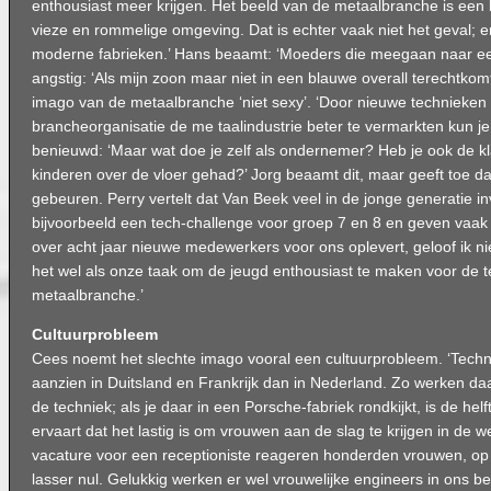
enthousiast meer krijgen. Het beeld van de metaalbranche is een l
vieze en rommelige omgeving. Dat is echter vaak niet het geval; e
moderne fabrieken.’ Hans beaamt: ‘Moeders die meegaan naar ee
angstig: ‘Als mijn zoon maar niet in een blauwe overall terechtkom
imago van de metaalbranche ‘niet sexy’. ‘Door nieuwe technieken t
brancheorganisatie de me taalindustrie beter te vermarkten kun je 
benieuwd: ‘Maar wat doe je zelf als ondernemer? Heb je ook de k
kinderen over de vloer gehad?’ Jorg beaamt dit, maar geeft toe da
gebeuren. Perry vertelt dat Van Beek veel in de jonge generatie i
bijvoorbeeld een tech-challenge voor groep 7 en 8 en geven vaak 
over acht jaar nieuwe medewerkers voor ons oplevert, geloof ik ni
het wel als onze taak om de jeugd enthousiast te maken voor de 
metaalbranche.’
Cultuurprobleem
Cees noemt het slechte imago vooral een cultuurprobleem. ‘Tec
aanzien in Duitsland en Frankrijk dan in Nederland. Zo werken da
de techniek; als je daar in een Porsche-fabriek rondkijkt, is de hel
ervaart dat het lastig is om vrouwen aan de slag te krijgen in de w
vacature voor een receptioniste reageren honderden vrouwen, op
lasser nul. Gelukkig werken er wel vrouwelijke engineers in ons bedr