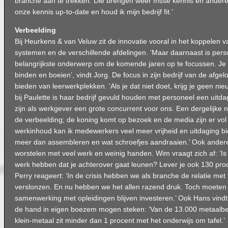
branche aan te trekken. Die brengen weer frisse kennis en andere 
onze kennis up-to-date en houd ik mijn bedrijf fit.’
Verbeelding
Bij Heurkens & van Veluw zit de innovatie vooral in het koppelen v
systemen en de verschillende afdelingen. ‘Maar daarnaast is pers
belangrijkste onderwerp om de komende jaren op te focussen. J
binden en boeien’, vindt Jorg. De focus in zijn bedrijf van de afgelo
bieden van leerwerkplekken. ‘Als je dat niet doet, krijg je geen n
bij Paulette is haar bedrijf gevuld houden met personeel een uitdag
zijn als werkgever een grote concurrent voor ons. Een dergelijke
de verbeelding; de koning komt op bezoek en de media zijn er vo
werkinhoud kan ik medewerkers veel meer vrijheid en uitdaging b
meer dan assembleren en wat schroefjes aandraaien.’ Ook ande
worstelen met veel werk en weinig handen. Wim vraagt zich af: ‘Is
werk hebben dat je achterover gaat leunen? Lever je ook 130 proce
Perry reageert: ‘In de crisis hebben we als branche de relatie met 
verslonzen. En nu hebben we het allen razend druk. Toch moeten 
samenwerking met opleidingen blijven investeren.’ Ook Hans vindt
de hand in eigen boezem mogen steken: ‘Van de 13.000 metaalbe
klein-metaal zit minder dan 1 procent met het onderwijs om tafel.’