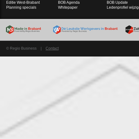
Editie West-Brabant
BOB Agenda
BOB Update
Planning specials
Whitepaper
Ledenprofiel wijzi
© Regio Business
|
Contact