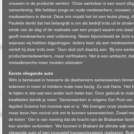
vrouwen in de productie werken. ‘Onze werkvloer is een soort afs
samenleving. We hebben jonge en oude medewerkers, vrouwen,
medewerkers in dienst. Deze mix maakt het tot een leuke ploeg, di
Paulette denkt dat het belangrijk is om als bedrijf trots uit te strale
einde van de dag of de realisatie van een project waarin ons staal 
geeft medewerkers veel voldoening. Neem bijvoorbeeld de Joris 
waaraan wij hebben bijgedragen. Iedere keer als een medewerker 
vertelt hij daar trots over.’ Teun sluit zich daarbij aan: ‘Bij ons wer
productiemedewerkers, maar verfmakers. Het is een ambacht; da
metaalbranche meer moeten uitstralen.’
Eerste vliegende auto
Wim is benieuwd in hoeverre de deelnemers samenwerken binnen 
iedereen in meer of mindere mate mee bezig. Zo ook Hans: ‘Het h
te bijten in iets wat een ander toch beter kan. Door gebruik te ma
kwaliteiten bereik je meer.’ Samenwerken is volgens Ger Post van 
Applied Science het mooiste wat er is. ‘We brengen onze studenten
maar leren hen vooral ook om te kunnen samenwerken. Zowel met 
de keten.’ Ger is van mening dat de kracht van de Brabantse fami
kan worden verbonden. ‘We kunnen in Brabant de slimste wijk van
vliegende auto of een innovatief transportsysteem realiseren. Brab