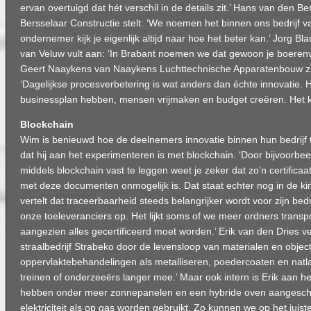
ervan overtuigd dat hét verschil in de details zit.’ Hans van den B
Bersselaar Constructie stelt: ‘We noemen het binnen ons bedrijf v
ondernemer kijk je eigenlijk altijd naar hoe het beter kan.’ Jorg B
van Veluw vult aan: ‘In Brabant noemen we dat gewoon je boerenv
Geert Naaykens van Naaykens Luchttechnische Apparatenbouw zi
‘Dagelijkse procesverbetering is wat anders dan échte innovatie. 
businessplan hebben, mensen vrijmaken en budget creëren. Het ko
Blockchain
Wim is benieuwd hoe de deelnemers innovatie binnen hun bedrijf 
dat hij aan het experimenteren is met blockchain. ‘Door bijvoorbeel
middels blockchain vast te leggen weet je zeker dat zo’n certifica
met deze documenten onmogelijk is. Dat staat echter nog in de k
vertelt dat traceerbaarheid steeds belangrijker wordt voor zijn bedr
onze toeleveranciers op. Het lijkt soms of we meer ordners transp
aangezien alles gecertificeerd moet worden.’ Erik van den Dries v
straalbedrijf Strabeko door de levensloop van materialen en object
oppervlaktebehandelingen als metalliseren, poedercoaten en natl
treinen of onderzeeërs langer mee.’ Maar ook intern is Erik aan 
hebben onder meer zonnepanelen en een hybride oven aangescha
elektriciteit als op gas worden gebruikt. Zo kunnen we op het jui