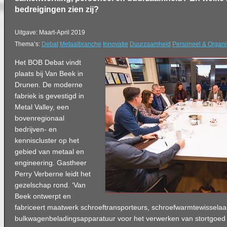
bedreigingen zien zij?
Uitgave: Maart-April 2019
Thema’s:
Debat
Metaalbranche
Innovatie
Duurzaamheid
Personeel & Organi
Het BOB Debat vindt
plaats bij Van Beek in
Drunen. De moderne
fabriek is gevestigd in
Metal Valley, een
bovenregionaal
bedrijven- en
kenniscluster op het
gebied van metaal en
engineering. Gastheer
Perry Verberne leidt het
gezelschap rond. ‘Van
Beek ontwerpt en
fabriceert maatwerk schroeftransporteurs, schroefwarmtewisselaa
bulkwagenbeladingsapparatuur voor het verwerken van stortgoed 