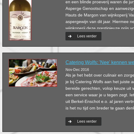
en een blinde proeverij waren de ju
Asperge Genootschap en aanwezige
Hauts de Margon van wijnkoperij Van
aspergewijn van dit jaar. Hiermee n
wijnkoperij deze prestigieuze prijs vo
ontvangst.
Lees verder
Catering Wolfs: 'Nee' kennen we
Nov-Dec 2016
Als je het hebt over culinair en zor
je bij Catering Wolfs aan het juiste 
bereide gerechten, volop keuze uit v
een service waar je u tegen zegt. Ie
uit Berkel-Enschot e.o. al jaren ve
is het nu tijd om breder te gaan den
Lees verder