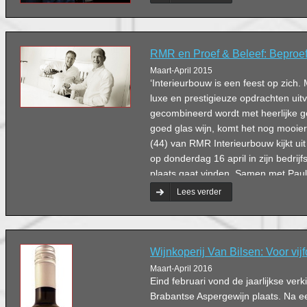
RMR en Proef & Beleef: Beproe
Maart-April 2015
‘Interieurbouw is een feest op zich.
luxe en prestigieuze opdrachten uitv
gecombineerd wordt met heerlijke 
goed glas wijn, komt het nog mooier 
(44) van RMR Interieurbouw kijkt ui
op donderdag 16 april in zijn bedrij
plaats gaat vinden. Samen met Paul
& Beleef, ziet hij het helemaal voor z
Lees verder
Wijnkoperij Van Bilsen: Voor vijf
Maart-April 2016
Eind februari vond de jaarlijkse ver
Brabantse Aspergewijn plaats. Na e