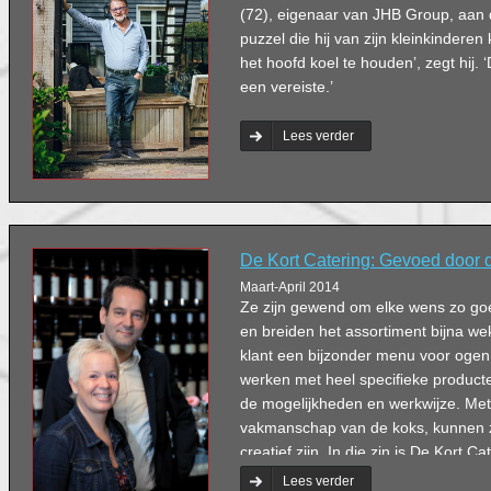
(72), eigenaar van JHB Group, aa
puzzel die hij van zijn kleinkinderen
het hoofd koel te houden’, zegt hij. ‘
een vereiste.’
Lees verder
De Kort Catering: Gevoed door d
Maart-April 2014
Ze zijn gewend om elke wens zo goe
en breiden het assortiment bijna wek
klant een bijzonder menu voor ogen 
werken met heel speciﬁeke product
de mogelijkheden en werkwijze. Met
vakmanschap van de koks, kunnen z
creatief zijn. In die zin is De Kort
vraag en feedback van de klant.
Lees verder