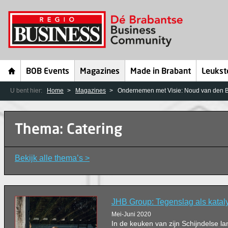
BOB Events
Magazines
Made in Brabant
Leukst
U bent hier:
Home
Magazines
Ondernemen met Visie: Noud van den 
Thema: Catering
Bekijk alle thema’s >
JHB Group: Tegenslag als katal
Mei-Juni 2020
In de keuken van zijn Schijndelse l