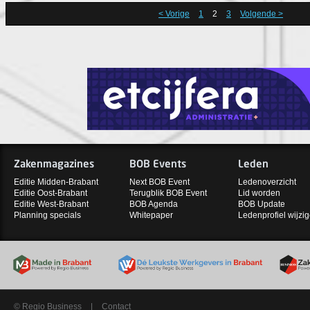
< Vorige
1
2
3
Volgende >
Zakenmagazines
BOB Events
Leden
Editie Midden-Brabant
Next BOB Event
Ledenoverzicht
Editie Oost-Brabant
Terugblik BOB Event
Lid worden
Editie West-Brabant
BOB Agenda
BOB Update
Planning specials
Whitepaper
Ledenprofiel wijzi
© Regio Business
|
Contact