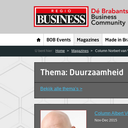
BOB Events
Magazines
Made in Br
U bent hier:
Home
Magazines
Column Norbert van W
Thema: Duurzaamheid
Bekijk alle thema’s >
Column Albert V
Nov-Dec 2015