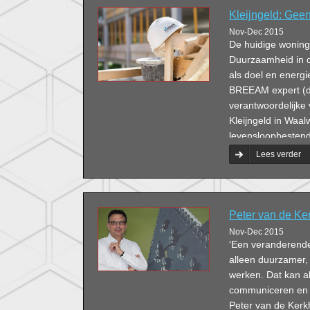
Kleijngeld: Geen
Nov-Dec 2015
De huidige woning
Duurzaamheid in de
als doel en energi
BREEAM expert (du
verantwoordelijke
Kleijngeld in Waa
levensloopbestendi
Lees verder
Peter van de Ker
Nov-Dec 2015
‘Een veranderende
alleen duurzamer, 
werken. Dat kan a
communiceren en d
Peter van de Kerkh