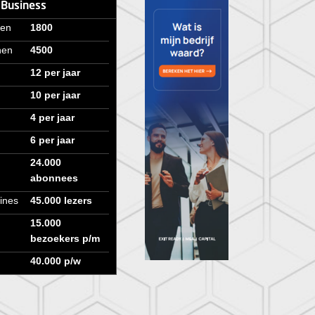
 Business
ven
1800
nen
4500
12 per jaar
10 per jaar
4 per jaar
6 per jaar
24.000
abonnees
ines
45.000 lezers
15.000
bezoekers p/m
40.000 p/w