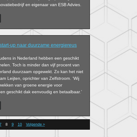
ovatiebedrijf en eigenaar van ESB Advies.
 start-up naar duurzame energiereus
oudens in Nederland hebben een geschikt
len. Toch is minder dan vijf procent van
erland duurzaam opgewekt. Zo kan het niet
am Leijten, oprichter van Zelfstroom. ‘Wij
wekken van groene energie voor
een geschikt dak eenvoudig en betaalbaar.’
7
8
9
10
Volgende >