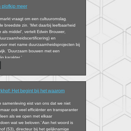
 plofkip meer
markt vraagt om een cultuuromslag.
 breedste zin. ‘Met daarbij leefbaarheid
e als middel’, vertelt Edwin Brouwer,
urzaamheidscertificering) en
 voor met name duurzaamheidsprojecten bij
lwijk. ‘Duurzaam bouwen met een
g karakter.’
khof: Het begint bij het waarom
 samenleving eist van ons dat we niet
maar ook veel efficiënter en transparanter
lleen als we open met elkaar
oen wat we beloven.’ Aan het woord is
of (53), directeur bij het gelijknamige