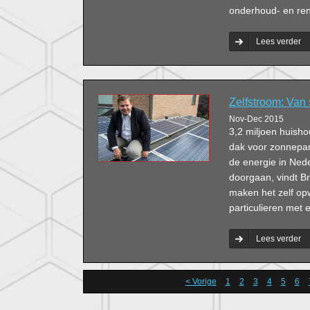
onderhoud- en ren
Lees verder
Zelfstroom: Van
Nov-Dec 2015
3,2 miljoen huish
dak voor zonnepane
de energie in Ned
doorgaan, vindt Br
maken het zelf op
particulieren met 
Lees verder
< Vorige
1
2
3
4
5
6