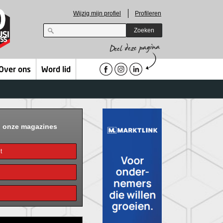
Wijzig mijn profiel
Profileren
Zoeken
Over ons
Word lid
n onze magazines
t