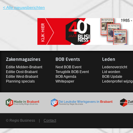
< Alle nieuwsberichten
Zakenmagazines
BOB Events
Leden
Editie Midden-Brabant
Next BOB Event
Ledenoverzicht
Editie Oost-Brabant
Terugblik BOB Event
Lid worden
Editie West-Brabant
BOB Agenda
BOB Update
Planning specials
Whitepaper
Ledenprofiel wijzi
© Regio Business
|
Contact