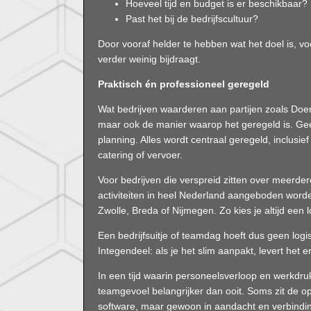
Hoeveel tijd en budget is er beschikbaar?
Past het bij de bedrijfscultuur?
Door vooraf helder te hebben wat het doel is, voo
verder weinig bijdraagt.
Praktisch én professioneel geregeld
Wat bedrijven waarderen aan partijen zoals Doen
maar ook de manier waarop het geregeld is. Ge
planning. Alles wordt centraal geregeld, inclusi
catering of vervoer.
Voor bedrijven die verspreid zitten over meerder
activiteiten in heel Nederland aangeboden wor
Zwolle, Breda of Nijmegen. Zo kies je altijd een 
Een bedrijfsuitje of teamdag hoeft dus geen logi
Integendeel: als je het slim aanpakt, levert het e
In een tijd waarin personeelsverloop en werkdru
teamgevoel belangrijker dan ooit. Soms zit de op
software, maar gewoon in aandacht en verbindi