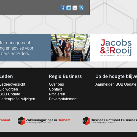
Leden
Regio Business
Op de hoogte blijv
Ledenoverzicht
Over ons
Aanmelden BOB Update
Lid worden
Contact
BOB Update
Profileren
Ledenprofiel wijzigen
Privacystatement