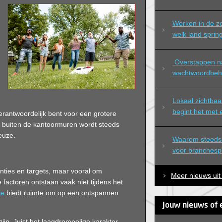
Werken in de zo
welk land spring
 Overstappen naar professioneel 
wachtwoordbeh
Lokaal zichtbaa
begint het met
erantwoordelijk bent voor een grotere
n buiten de kantoormuren wordt steeds
keuze.
Waarom steeds 
voor branchespec
enties en targets, maar vooral om
Meer nieuws uit
factoren ontstaan vaak niet tijdens het
je
biedt ruimte om op een ontspannen
Jouw nieuws of 
e zijn. Juist het laagdrempelige karakter