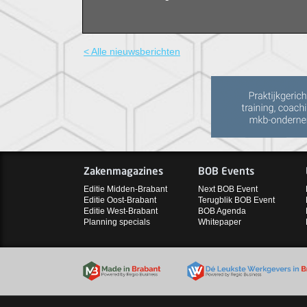
< Alle nieuwsberichten
Zakenmagazines
BOB Events
Editie Midden-Brabant
Next BOB Event
Editie Oost-Brabant
Terugblik BOB Event
Editie West-Brabant
BOB Agenda
Planning specials
Whitepaper