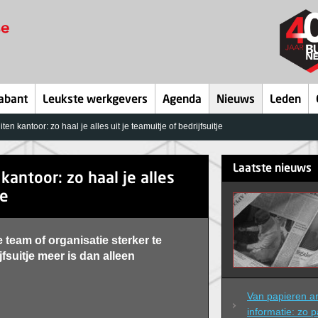
abant
Leukste werkgevers
Agenda
Nieuws
Leden
en kantoor: zo haal je alles uit je teamuitje of bedrijfsuitje
Laatste nieuws
kantoor: zo haal je alles
je
team of organisatie sterker te
suitje meer is dan alleen
Van papieren arc
informatie: zo p