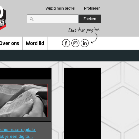
Wijzig mijn profiel
Profileren
Zoeken
Over ons
Word lid
hief naar digitale 
ak je een digita...