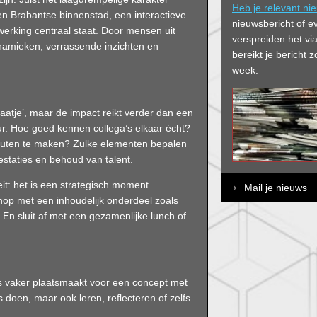
Heb je relevant ni
en Brabantse binnenstad, een interactieve
nieuwsbericht of e
erking centraal staat. Door mensen uit
verspreiden het via
ynamieken, verrassende inzichten en
bereikt je bericht
week.
aatje’, maar de impact reikt verder dan een
uur. Hoe goed kennen collega’s elkaar écht?
fouten te maken? Zulke elementen bepalen
estaties en behoud van talent.
eit: het is een strategisch moment.
Mail je nieuws
op met een inhoudelijk onderdeel zoals
 En sluit af met een gezamenlijke lunch of
eds vaker plaatsmaakt voor een concept met
 doen, maar ook leren, reflecteren of zelfs