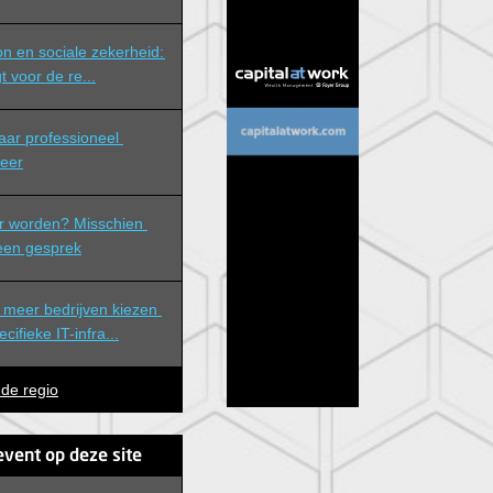
n en sociale zekerheid: 
t voor de re...
eer
r worden? Misschien 
 een gesprek
meer bedrijven kiezen 
ifieke IT-infra...
 de regio
event op deze site