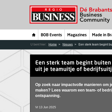
BOB Events
Magazines
Made in Br
U bent hier:
Home
Nieuws
Een sterk team begint buit
Een sterk team begint buiten 
uit je teamuitje of bedrijfsuit
Op zoek naar impactvolle manieren om je 
maken? Lees waarom een team- of bedrijf
ontspanning.
Vr 13 Jun 2025