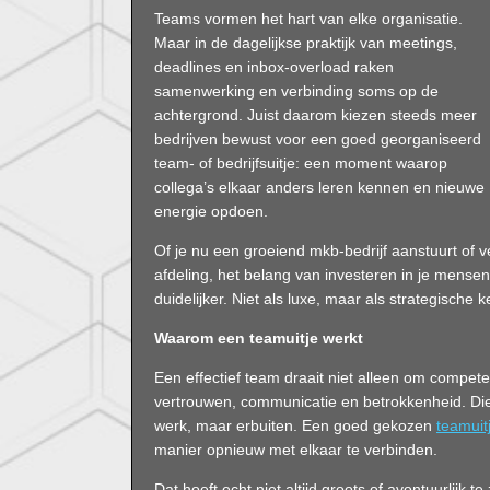
Teams vormen het hart van elke organisatie.
Maar in de dagelijkse praktijk van meetings,
deadlines en inbox-overload raken
samenwerking en verbinding soms op de
achtergrond. Juist daarom kiezen steeds meer
bedrijven bewust voor een goed georganiseerd
team- of bedrijfsuitje: een moment waarop
collega’s elkaar anders leren kennen en nieuwe
energie opdoen.
Of je nu een groeiend mkb-bedrijf aanstuurt of v
afdeling, het belang van investeren in je mense
duidelijker. Niet als luxe, maar als strategische 
Waarom een teamuitje werkt
Een effectief team draait niet alleen om compet
vertrouwen, communicatie en betrokkenheid. Die 
werk, maar erbuiten. Een goed gekozen
teamuit
manier opnieuw met elkaar te verbinden.
Dat hoeft echt niet altijd groots of avontuurlijk t