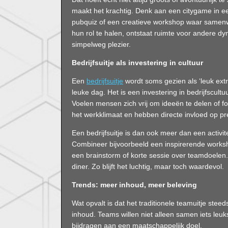
maakt het krachtig. Denk aan een citygame in e
pubquiz of een creatieve workshop waar samenw
hun rol te halen, ontstaat ruimte voor andere d
simpelweg plezier.
Bedrijfsuitje als investering in cultuur
Een
bedrijfsuitje
wordt soms gezien als ‘leuk extr
leuke dag. Het is een investering in bedrijfscult
Voelen mensen zich vrij om ideeën te delen of 
het werkklimaat en hebben directe invloed op pr
Een bedrijfsuitje is dan ook meer dan een activit
Combineer bijvoorbeeld een inspirerende worksh
een brainstorm of korte sessie over teamdoelen.
diner. Zo blijft het luchtig, maar toch waardevol.
Trends: meer inhoud, meer beleving
Wat opvalt is dat het traditionele teamuitje ste
inhoud. Teams willen niet alleen samen iets leuks
bijdragen aan een maatschappelijk doel.