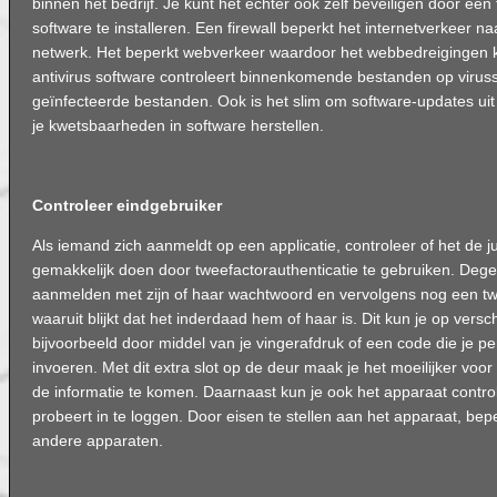
binnen het bedrijf. Je kunt het echter ook zelf beveiligen door een f
software te installeren. Een firewall beperkt het internetverkeer n
netwerk. Het beperkt webverkeer waardoor het webbedreigingen 
antivirus software controleert binnenkomende bestanden op viruss
geïnfecteerde bestanden. Ook is het slim om software-updates ui
je kwetsbaarheden in software herstellen.
Controleer eindgebruiker
Als iemand zich aanmeldt op een applicatie, controleer of het de ju
gemakkelijk doen door tweefactorauthenticatie te gebruiken. Deg
aanmelden met zijn of haar wachtwoord en vervolgens nog een tw
waaruit blijkt dat het inderdaad hem of haar is. Dit kun je op vers
bijvoorbeeld door middel van je vingerafdruk of een code die je 
invoeren. Met dit extra slot op de deur maak je het moeilijker voor
de informatie te komen. Daarnaast kun je ook het apparaat cont
probeert in te loggen. Door eisen te stellen aan het apparaat, be
andere apparaten.