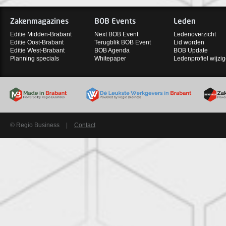
Zakenmagazines
BOB Events
Leden
Editie Midden-Brabant
Next BOB Event
Ledenoverzicht
Editie Oost-Brabant
Terugblik BOB Event
Lid worden
Editie West-Brabant
BOB Agenda
BOB Update
Planning specials
Whitepaper
Ledenprofiel wijzi
© Regio Business
|
Contact