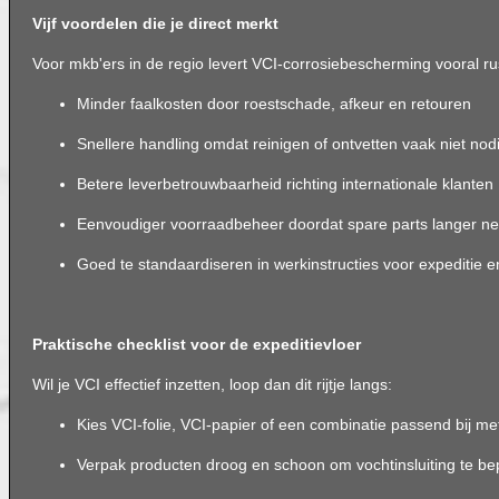
Vijf voordelen die je direct merkt
Voor mkb'ers in de regio levert VCI-corrosiebescherming vooral rus
Minder faalkosten door roestschade, afkeur en retouren
Snellere handling omdat reinigen of ontvetten vaak niet nodi
Betere leverbetrouwbaarheid richting internationale klanten
Eenvoudiger voorraadbeheer doordat spare parts langer net
Goed te standaardiseren in werkinstructies voor expeditie 
Praktische checklist voor de expeditievloer
Wil je VCI effectief inzetten, loop dan dit rijtje langs:
Kies VCI-folie, VCI-papier of een combinatie passend bij m
Verpak producten droog en schoon om vochtinsluiting te b