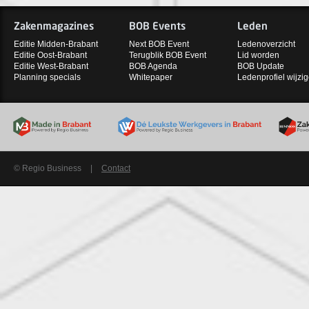
Zakenmagazines
BOB Events
Leden
Editie Midden-Brabant
Next BOB Event
Ledenoverzicht
Editie Oost-Brabant
Terugblik BOB Event
Lid worden
Editie West-Brabant
BOB Agenda
BOB Update
Planning specials
Whitepaper
Ledenprofiel wijzi
© Regio Business
|
Contact