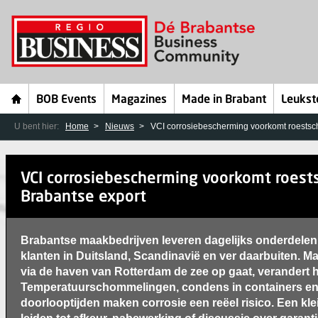
BOB Events
Magazines
Made in Brabant
Leukst
U bent hier:
Home
Nieuws
VCI corrosiebescherming voorkomt roestsch
VCI corrosiebescherming voorkomt roests
Brabantse export
Brabantse maakbedrijven leveren dagelijks onderdele
klanten in Duitsland, Scandinavië en ver daarbuiten. M
via de haven van Rotterdam de zee op gaat, verandert h
Temperatuurschommelingen, condens in containers en
doorlooptijden maken corrosie een reëel risico. Een klei