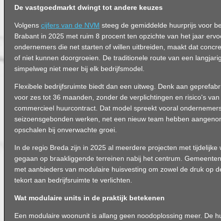
De vastgoedmarkt dwingt tot andere keuzes
Volgens
cijfers van de NVM
steeg de gemiddelde huurprijs voor bed
Brabant in 2025 met ruim 8 procent ten opzichte van het jaar ervoo
ondernemers die net starten of willen uitbreiden, maakt dat concre
of niet kunnen doorgroeien. De traditionele route van een langjari
simpelweg niet meer bij elk bedrijfsmodel.
Flexibele bedrijfsruimte biedt dan een uitweg. Denk aan geprefabri
voor zes tot 36 maanden, zonder de verplichtingen en risico's van
commercieel huurcontract. Dat model spreekt vooral ondernemers
seizoensgebonden werken, net een nieuw team hebben aangenome
opschalen bij onverwachte groei.
In de regio Breda zijn in 2025 al meerdere projecten met tijdelijke
gegaan op braakliggende terreinen nabij het centrum. Gemeente
met aanbieders van modulaire huisvesting om zowel de druk op d
tekort aan bedrijfsruimte te verlichten.
Wat modulaire units in de praktijk betekenen
Een modulaire woonunit is allang geen noodoplossing meer. De hui