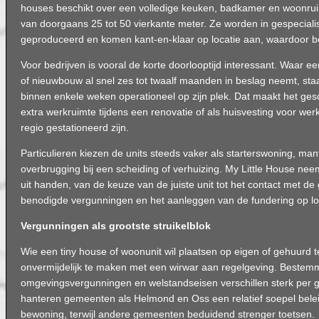
houses beschikt over een volledige keuken, badkamer en woonru
van doorgaans 25 tot 50 vierkante meter. Ze worden in gespeciali
geproduceerd en komen kant-en-klaar op locatie aan, waardoor b
Voor bedrijven is vooral de korte doorlooptijd interessant. Waar e
of nieuwbouw al snel zes tot twaalf maanden in beslag neemt, sta
binnen enkele weken operationeel op zijn plek. Dat maakt het geschi
extra werkruimte tijdens een renovatie of als huisvesting voor werkn
regio gestationeerd zijn.
Particulieren kiezen de units steeds vaker als starterswoning, ma
overbrugging bij een scheiding of verhuizing. My Little House neemt
uit handen, van de keuze van de juiste unit tot het contact met d
benodigde vergunningen en het aanleggen van de fundering op lo
Vergunningen als grootste struikelblok
Wie een tiny house of woonunit wil plaatsen op eigen of gehuurd ter
onvermijdelijk te maken met een wirwar aan regelgeving. Bestem
omgevingsvergunningen en welstandseisen verschillen sterk per 
hanteren gemeenten als Helmond en Oss een relatief soepel beleid 
bewoning, terwijl andere gemeenten beduidend strenger toetsen.