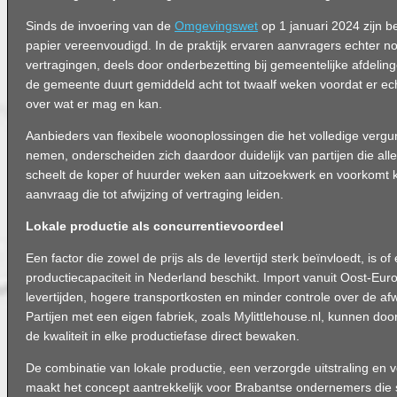
Sinds de invoering van de
Omgevingswet
op 1 januari 2024 zijn 
papier vereenvoudigd. In de praktijk ervaren aanvragers echter no
vertragingen, deels door onderbezetting bij gemeentelijke afdeling
de gemeente duurt gemiddeld acht tot twaalf weken voordat er ech
over wat er mag en kan.
Aanbieders van flexibele woonoplossingen die het volledige vergu
nemen, onderscheiden zich daardoor duidelijk van partijen die alle
scheelt de koper of huurder weken aan uitzoekwerk en voorkomt k
aanvraag die tot afwijzing of vertraging leiden.
Lokale productie als concurrentievoordeel
Een factor die zowel de prijs als de levertijd sterk beïnvloedt, is 
productiecapaciteit in Nederland beschikt. Import vanuit Oost-Eur
levertijden, hogere transportkosten en minder controle over de af
Partijen met een eigen fabriek, zoals Mylittlehouse.nl, kunnen doo
de kwaliteit in elke productiefase direct bewaken.
De combinatie van lokale productie, een verzorgde uitstraling en v
maakt het concept aantrekkelijk voor Brabantse ondernemers die s