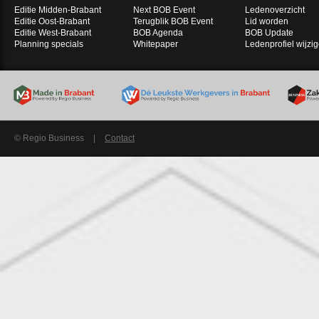
Editie Midden-Brabant
Next BOB Event
Ledenoverzicht
Editie Oost-Brabant
Terugblik BOB Event
Lid worden
Editie West-Brabant
BOB Agenda
BOB Update
Planning specials
Whitepaper
Ledenprofiel wijzi
© Regio Business
|
Contact