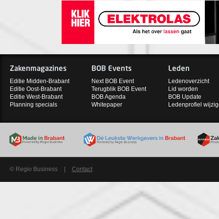
Zakenmagazines
BOB Events
Leden
Editie Midden-Brabant
Next BOB Event
Ledenoverzicht
Editie Oost-Brabant
Terugblik BOB Event
Lid worden
Editie West-Brabant
BOB Agenda
BOB Update
Planning specials
Whitepaper
Ledenprofiel wijzi
© Regio Business
|
Contact