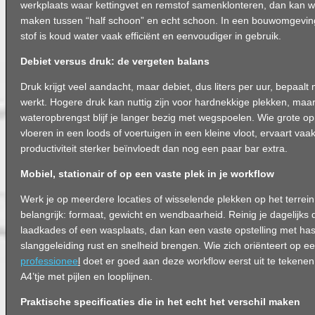
werkplaats waar kettingvet en remstof samenklonteren, dan kan w
maken tussen “half schoon” en echt schoon. In een bouwomgevin
stof is koud water vaak efficiënt en eenvoudiger in gebruik.
Debiet versus druk: de vergeten balans
Druk krijgt veel aandacht, maar debiet, dus liters per uur, bepaalt 
werkt. Hogere druk kan nuttig zijn voor hardnekkige plekken, ma
wateropbrengst blijf je langer bezig met wegspoelen. Wie grote opp
vloeren in een loods of voertuigen in een kleine vloot, ervaart vaa
productiviteit sterker beïnvloedt dan nog een paar bar extra.
Mobiel, stationair of op een vaste plek in je workflow
Werk je op meerdere locaties of wisselende plekken op het terrein, 
belangrijk: formaat, gewicht en wendbaarheid. Reinig je dagelijks 
laadkades of een wasplaats, dan kan een vaste opstelling met has
slanggeleiding rust en snelheid brengen. Wie zich oriënteert op e
professionee
l
doet er goed aan deze workflow eerst uit te tekenen,
A4’tje met pijlen en looplijnen.
Praktische specificaties die in het echt het verschil maken