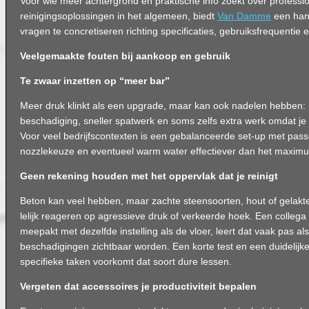
Voor wie meer achtergrond en praktische info zoekt over professi
reinigingsoplossingen in het algemeen, biedt
Van Damme
een hand
vragen te concretiseren richting specificaties, gebruiksfrequentie
Veelgemaakte fouten bij aankoop en gebruik
Te zwaar inzetten op “meer bar”
Meer druk klinkt als een upgrade, maar kan ook nadelen hebben: 
beschadiging, sneller spatwerk en soms zelfs extra werk omdat je v
Voor veel bedrijfscontexten is een gebalanceerde set-up met pas
nozzlekeuze en eventueel warm water effectiever dan het maximu
Geen rekening houden met het oppervlak dat je reinigt
Beton kan veel hebben, maar zachte steensoorten, hout of gelak
lelijk reageren op agressieve druk of verkeerde hoek. Een collega 
meepakt met dezelfde instelling als de vloer, leert dat vaak pas als
beschadigingen zichtbaar worden. Een korte test en een duidelijke
specifieke taken voorkomt dat soort dure lessen.
Vergeten dat accessoires je productiviteit bepalen