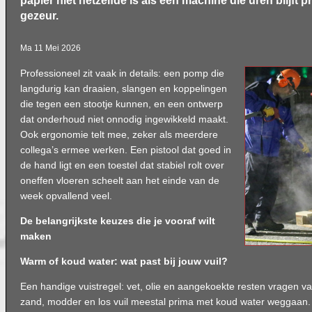
papier niet hetzelfde is als een machine die uren blijft 
gezeur.
Ma 11 Mei 2026
Professioneel zit vaak in details: een pomp die
langdurig kan draaien, slangen en koppelingen
die tegen een stootje kunnen, en een ontwerp
dat onderhoud niet onnodig ingewikkeld maakt.
Ook ergonomie telt mee, zeker als meerdere
collega’s ermee werken. Een pistool dat goed in
de hand ligt en een toestel dat stabiel rolt over
oneffen vloeren scheelt aan het einde van de
week opvallend veel.
De belangrijkste keuzes die je vooraf wilt
maken
Warm of koud water: wat past bij jouw vuil?
Een handige vuistregel: vet, olie en aangekoekte resten vragen va
zand, modder en los vuil meestal prima met koud water weggaan