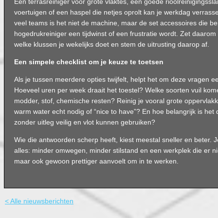
Een terrasreiniger voor grote vlaktes, een goede rioolreinigingss
voertuigen of een haspel die netjes oprolt kan je werkdag verras
veel teams is het niet de machine, maar de set accessoires die be
hogedrukreiniger een tijdwinst of een frustratie wordt. Zet daarom
welke klussen je wekelijks doet en stem de uitrusting daarop af.
Een simpele checklist om je keuze te toetsen
Als je tussen meerdere opties twijfelt, helpt het om deze vragen e
Hoeveel uren per week draait het toestel? Welke soorten vuil kom
modder, stof, chemische resten? Reinig je vooral grote oppervlakke
warm water echt nodig of “nice to have”? En hoe belangrijk is het d
zonder uitleg veilig en vlot kunnen gebruiken?
Wie die antwoorden scherp heeft, kiest meestal sneller en beter. 
alles: minder omwegen, minder stilstand en een werkplek die er niet
maar ook gewoon prettiger aanvoelt om in te werken.
< Alle nieuwsberichten