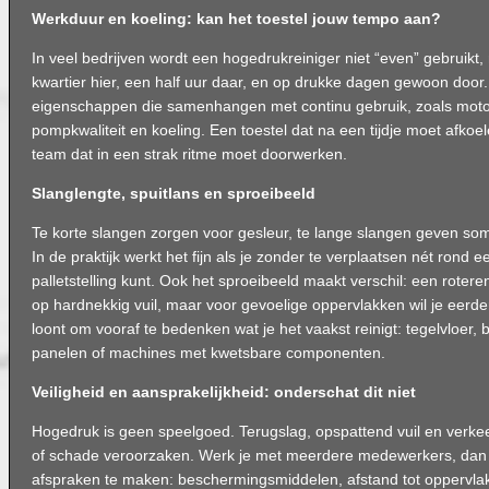
Werkduur en koeling: kan het toestel jouw tempo aan?
In veel bedrijven wordt een hogedrukreiniger niet “even” gebruikt,
kwartier hier, een half uur daar, en op drukke dagen gewoon door
eigenschappen die samenhangen met continu gebruik, zoals mot
pompkwaliteit en koeling. Een toestel dat na een tijdje moet afkoel
team dat in een strak ritme moet doorwerken.
Slanglengte, spuitlans en sproeibeeld
Te korte slangen zorgen voor gesleur, te lange slangen geven so
In de praktijk werkt het fijn als je zonder te verplaatsen nét rond e
palletstelling kunt. Ook het sproeibeeld maakt verschil: een roteren
op hardnekkig vuil, maar voor gevoelige oppervlakken wil je eerde
loont om vooraf te bedenken wat je het vaakst reinigt: tegelvloer, 
panelen of machines met kwetsbare componenten.
Veiligheid en aansprakelijkheid: onderschat dit niet
Hogedruk is geen speelgoed. Terugslag, opspattend vuil en verkee
of schade veroorzaken. Werk je met meerdere medewerkers, dan i
afspraken te maken: beschermingsmiddelen, afstand tot oppervla