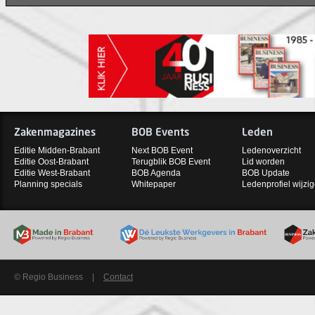
Zakenmagazines
BOB Events
Leden
Editie Midden-Brabant
Next BOB Event
Ledenoverzicht
Editie Oost-Brabant
Terugblik BOB Event
Lid worden
Editie West-Brabant
BOB Agenda
BOB Update
Planning specials
Whitepaper
Ledenprofiel wijzi
© Regio Business
|
Contact