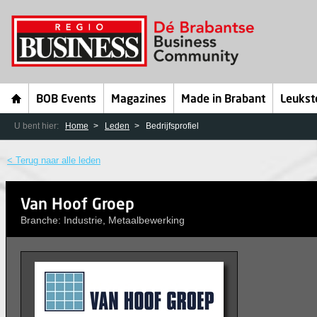
BOB Events
Magazines
Made in Brabant
Leukst
U bent hier:
Home
Leden
Bedrijfsprofiel
< Terug naar alle leden
Van Hoof Groep
Branche: Industrie, Metaalbewerking