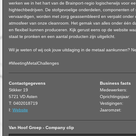
werken we in het hart van de Brainport-regio logischerwijs voor e
hightechbedrijven. De stofgevoelige onderdelen, componenten of
vervaardigen, worden met zorg geassembleerd en verpakt onde
atmosfeer van onze cleanroom. Het gemak van alles onder één dak
en flexibel kunnen produceren. Kijk gerust eens op de website wa
staat te pronken en een aantal producten zijn uitgelicht.
Wil je weten of wij ook jouw uitdaging in de metaal aankunnen? 
#MeetingMetalChallenges
Contactgegevens
Business facts
Stikker 19
Medewerkers:
5721 VD Asten
Oprichtingsjaar:
T: 0402018719
Vestigingen:
I:
Website
Jaaromzet:
Van Hoof Groep - Company clip