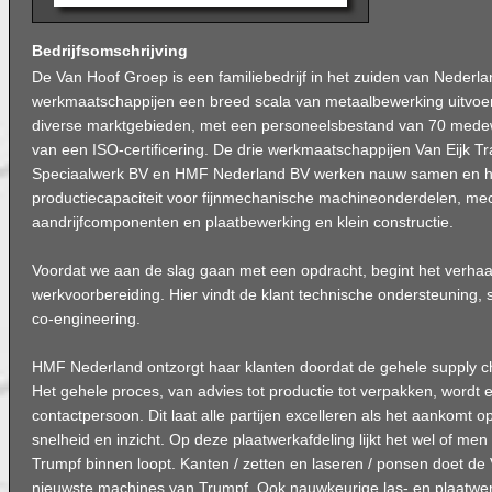
Bedrijfsomschrijving
De Van Hoof Groep is een familiebedrijf in het zuiden van Nederla
werkmaatschappijen een breed scala van metaalbewerking uitvoert
diverse marktgebieden, met een personeelsbestand van 70 medewe
van een ISO-certificering. De drie werkmaatschappijen Van Eijk T
Speciaalwerk BV en HMF Nederland BV werken nauw samen en 
productiecapaciteit voor fijnmechanische machineonderdelen, me
aandrijfcomponenten en plaatbewerking en klein constructie.
Voordat we aan de slag gaan met een opdracht, begint het verhaal
werkvoorbereiding. Hier vindt de klant technische ondersteuning, s
co-engineering.
HMF Nederland ontzorgt haar klanten doordat de gehele supply 
Het gehele proces, van advies tot productie tot verpakken, wordt 
contactpersoon. Dit laat alle partijen excelleren als het aankomt o
snelheid en inzicht. Op deze plaatwerkafdeling lijkt het wel of m
Trumpf binnen loopt. Kanten / zetten en laseren / ponsen doet d
nieuwste machines van Trumpf. Ook nauwkeurige las- en plaatwe