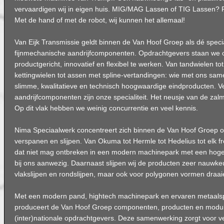
vervaardigen wij in eigen huis. MIG/MAG Lassen of TIG Lassen? 
Met de hand of met de robot, wij kunnen het allemaal!
Van Eijk Transmissie geldt binnen de Van Hoof Groep als dé specia
fijnmechanische aandrijfcomponenten. Opdrachtgevers staan we op
productgericht, innovatief en flexibel te werken. Van tandwielen to
kettingwielen tot assen met spline-vertandingen: wie met ons sa
slimme, kwalitatieve en technisch hoogwaardige eindproducten. V
aandrijfcomponenten zijn onze specialiteit. Het neusje van de zalm 
Op dit vlak hebben we weinig concurrentie en veel kennis.
Nima Speciaalwerk concentreert zich binnen de Van Hoof Groep o
verspanen en slijpen. Van Okuma tot Hermle tot Hedelius tot elk 
dat niet mag ontbreken in een modern machinepark met een hoge
bij ons aanwezig. Daarnaast slijpen wij de producten zeer nauwk
vlakslijpen en rondslijpen, maar ook voor polygonen vormen draai
Met een modern pand, hightech machinepark en ervaren metaalspe
produceert de Van Hoof Groep componenten, producten en modul
(inter)nationale opdrachtgevers. Deze samenwerking zorgt voor v