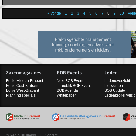
< Vorige
1
2
3
4
5
6
7
8
9
10
Volg
Zakenmagazines
BOB Events
Leden
Editie Midden-Brabant
Next BOB Event
Ledenoverzicht
Editie Oost-Brabant
Terugblik BOB Event
Lid worden
Editie West-Brabant
BOB Agenda
BOB Update
Planning specials
Whitepaper
Ledenprofiel wijzi
© Regio Business
|
Contact