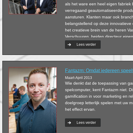
als het ware een heel eigen fabriek b
verregaand geautomatiseerde produc
aansturen. Klanten maar ook bran
belangstellend op deze innovatieve o
het creatieve brein van de heren V
Verschuuren, beiden directeur eige
Lees verder
Fantazm: Omdat iedereen speel
Maart-April 2013
Wie denkt dat de toepassing van game
spelcomputer, kent Fantazm niet. Dit
gamification in voor marketing en rel
doelgroep letterlijk spelen met uw 
het effect ervan.
Lees verder