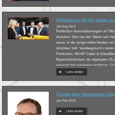
Perfection en MCAP: Samen in 
Juli-Aug 2013
Perfection Automatiseringen uit Til
directeur Stef van der Steen aan het
eeuw. In de vorige editie flarden uit
directeur zelf. Vandaag kunt u lezen
Perfection, MCAP Cable & Glassfibe
Raamsdonksveer, de afgelopen 25 ja
waarom het managing echtpaar, Cor
Aperloo, nog steeds klant is.
Lees verder
Column Marc Heuvelmans: Nieu
Jan-Feb 2014
Lees verder