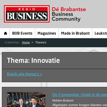
BOB Events
Magazines
Made in Brabant
Leukst
U bent hier:
Home
Thema's
Thema: Innovatie
Bekijk alle thema’s >
De Cromvoirtse: Uniek in de we
Midden-Brabant
Afgelopen zomer kregen klanten van