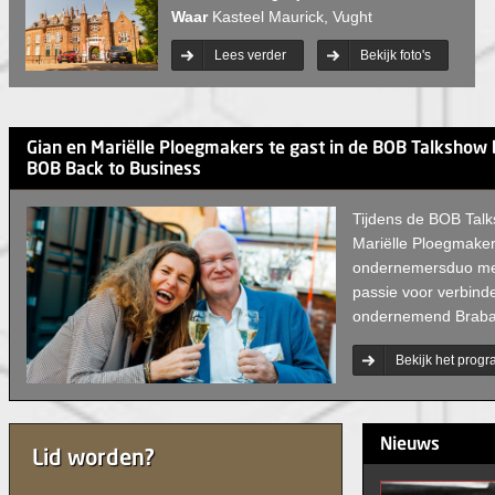
Waar
Kasteel Maurick, Vught
Lees verder
Bekijk foto's
Gian en Mariëlle Ploegmakers te gast in de BOB Talkshow b
BOB Back to Business
Tijdens de BOB Tal
Mariëlle Ploegmaker
ondernemersduo met 
passie voor verbind
ondernemend Braba
Bekijk het prog
Nieuws
Lid worden?