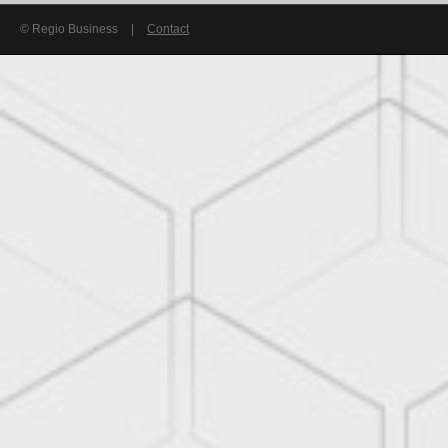
© Regio Business
|
Contact