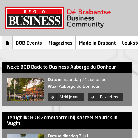
BOB Events
Magazines
Made in Brabant
Leukst
Next: BOB Back to Business Auberge du Bonheur
Datum
maandag 31 augustus
Waar
Auberge du Bonheur
Meld je aan
Bezoekers
Terugblik: BOB Zomerborrel bij Kasteel Maurick in
Vught
Datum
dinsdag 7 juli