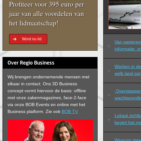
Profiteer voor 395 euro per
jaar van alle voordelen van
het lidmaatschap!
Word nu lid
Van papieren 
informatie: zo
Over Regio Business
Werken in de 
welk land spr
Wij brengen ondernemende mensen met
elkaar in contact. Ons 3D Business
concept vormt hiervoor de basis: offline
 Overstappen naar professioneel 
met onze zakenmagazines, face-2-face
wachtwoordb
via onze BOB Events en online met het
Business platform. Zie ook
BOB TV
.
Lokaal zicht
begint het m
Waarom steed