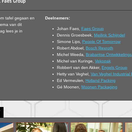
. Faes Group
om tafel gegaan en
Deelnemers:
hema van dit
Johan Faes,
Faes Group
ag lees je in
Dennis Groesbeek,
Meilink Schijndel
Simone Lips,
People Of Tomorrow
Robert Abdoel,
Bosch Rexroth
Michel Weeda,
Brabantse Ontwikkeling
Michel van Kuringe,
Vekopak
Robbert van den Akker,
Engels Group
Hetty van Veghel,
Van Veghel Industrial
Ed Vermeulen,
Holland Packing
Gé Moonen,
Moonen Packaging
V