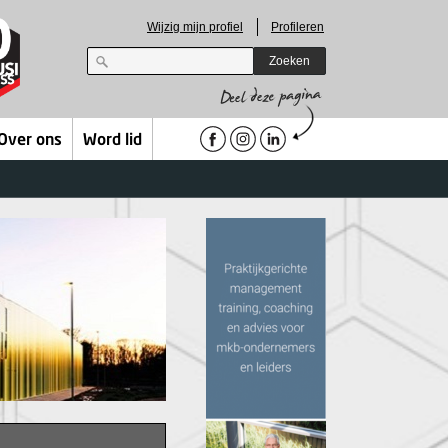
Wijzig mijn profiel
Profileren
Zoeken
Over ons
Word lid