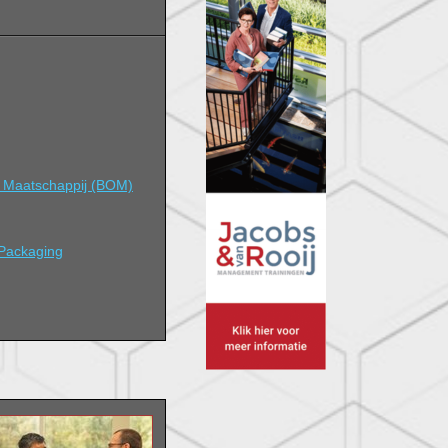
s Maatschappij (BOM)
 Packaging