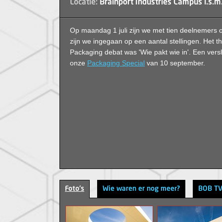
Locatie:
Brainport Industries Campus i.s.m
Op maandag 1 juli zijn we met tien deelnemers 
zijn we ingegaan op een aantal stellingen. Het t
Packaging debat was 'Wie pakt wie in'
. Een versl
onze
Packaging Special
van 10 september.
Foto's
Wie waren er nog meer?
BOB T