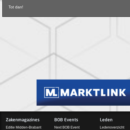
Tot dan!
Zakenmagazines
BOB Events
Leden
Editie Midden-Brabant
Next BOB Event
Ledenoverzicht