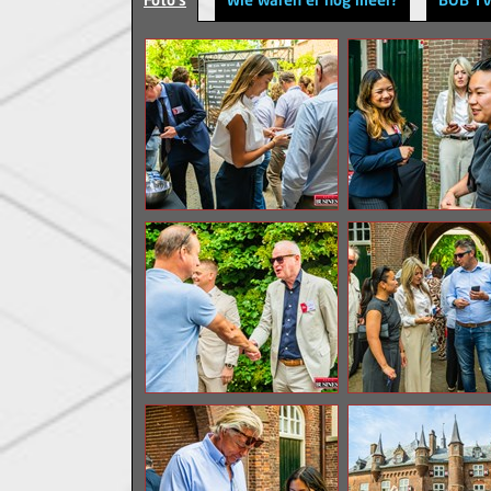
Foto's
Wie waren er nog meer?
BOB T