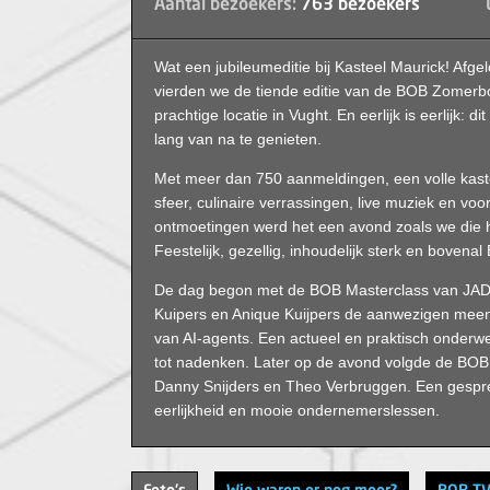
Aantal bezoekers:
763 bezoekers
Wat een jubileumeditie bij Kasteel Maurick! Afgel
vierden we de tiende editie van de BOB Zomerb
prachtige locatie in Vught. En eerlijk is eerlijk: 
lang van na te genieten.
Met meer dan 750 aanmeldingen, een volle kast
sfeer, culinaire verrassingen, live muziek en voo
ontmoetingen werd het een avond zoals we die het
Feestelijk, gezellig, inhoudelijk sterk en bovenal
De dag begon met de BOB Masterclass van JADS
Kuipers en Anique Kuijpers de aanwezigen mee
van AI-agents. Een actueel en praktisch onderwe
tot nadenken. Later op de avond volgde de BO
Danny Snijders en Theo Verbruggen. Een gespr
eerlijkheid en mooie ondernemerslessen.