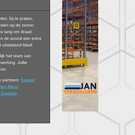
en, bij te praten,
osten op de zomer.
s lang om draait.
en de avond een extra
 uitstekend bleef.
ijk het team van
werking. Jullie
ces.
e partners:
Kasteel
des-Benz
,
Supplies