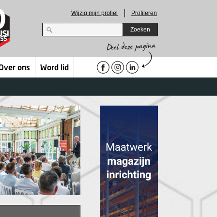
Wijzig mijn profiel
Profileren
Zoeken
Over ons
Word lid