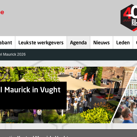
abant
Leukste werkgevers
Agenda
Nieuws
Leden
l Maurick 2026
l Maurick in Vught