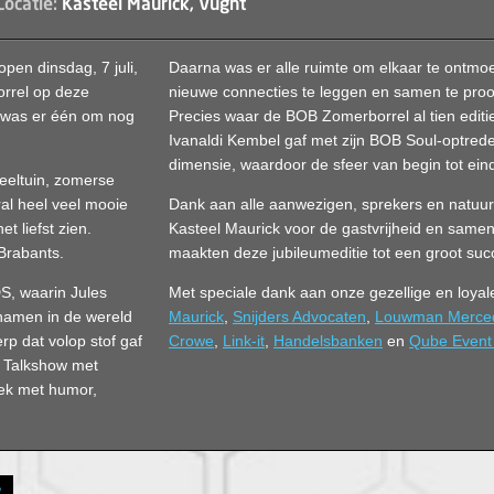
Locatie:
Kasteel Maurick, Vught
open dinsdag, 7 juli,
Daarna was er alle ruimte om elkaar te ontmoet
orrel op deze
nieuwe connecties te leggen en samen te pro
dit was er één om nog
Precies waar de BOB Zomerborrel al tien editie
Ivanaldi Kembel gaf met zijn BOB Soul-optred
dimensie, waardoor de sfeer van begin tot eind
eeltuin, zomerse
ral heel veel mooie
Dank aan alle aanwezigen, sprekers en natuurl
 liefst zien.
Kasteel Maurick voor de gastvrijheid en samen
 Brabants.
maakten deze jubileumeditie tot een groot suc
, waarin Jules
Met speciale dank aan onze gezellige en loyal
namen in de wereld
Maurick
,
Snijders Advocaten
,
Louwman Merce
rp dat volop stof gaf
Crowe
,
Link-it
,
Handelsbanken
en
Qube Event 
B Talkshow met
ek met humor,