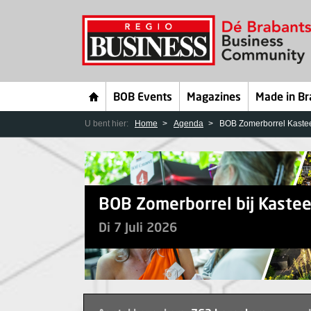
BOB Events
Magazines
Made in Br
U bent hier:
Home
Agenda
BOB Zomerborrel Kastee
BOB Zomerborrel bij Kastee
Di 7 Juli 2026