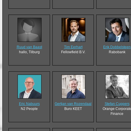
Ruud van Baast
Tim Eerhart
Erik Dobbelsteen
hallo, Tilburg
Fellowfield B.V.
Rabobank
Eric Nabuurs
Gertjan van Rozendaal
Stefan Cuppers
N2 People
Buro KEET
Orange Corporat
Finance