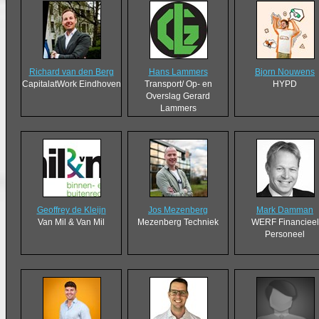
Richard van den Berg
Hans Lammers
Bjorn Nouwens
CapitalatWork Eindhoven
Transport/ Op- en
HYPD
Overslag Gerard
Lammers
Geoffrey de Kleijn
Jos Mezenberg
Mark Damman
Van Mil & Van Mil
Mezenberg Techniek
WERF Financieel
Personeel