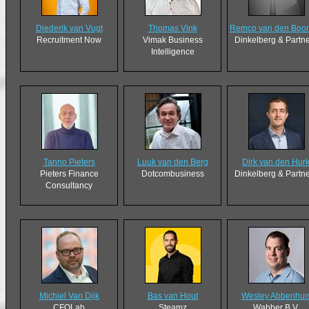
Diederik van Vugt
Thomas Vink
Remco van den Boo
Recruitment Now
Vimak Business
Dinkelberg & Partn
Intelligence
Tanno Pieters
Luuk van den Berg
Dirk van den Hur
Pieters Finance
Dotcombusiness
Dinkelberg & Partn
Consultancy
Michiel Van Dijk
Bas van Hout
Wesley Abbenhui
CFOLab
Steamz
Wabber B.V.