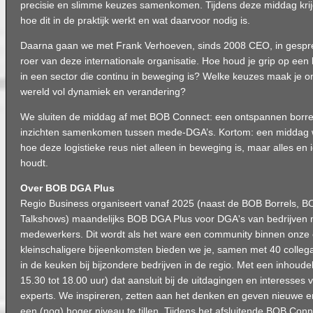
precisie en slimme keuzes samenkomen. Tijdens deze middag krijg j
hoe dit in de praktijk werkt en wat daarvoor nodig is.
Daarna gaan we met
Frank Verhoeven
, sinds 2008 CEO, in gespre
roer van deze internationale organisatie. Hoe houd je grip op een
in een sector die continu in beweging is? Welke keuzes maak je 
wereld vol dynamiek en verandering?
We sluiten de middag af met BOB Connect: een ontspannen borre
inzichten samenkomen tussen mede-DGA’s. Kortom: een middag waa
hoe deze logistieke reus niet alleen in beweging is, maar alles e
houdt.
Over BOB DGA Plus
Regio Business organiseert vanaf 2025 (naast de BOB Borrels, 
Talkshows) maandelijks BOB DGA Plus voor DGA's van bedrijven 
medewerkers. Dit wordt als het ware een community binnen onze 
kleinschaligere bijeenkomsten bieden we je, samen met 40 colleg
in de keuken bij bijzondere bedrijven in de regio. Met een inhoud
15.30 tot 18.00 uur) dat aansluit bij de uitdagingen en interesse
experts. We inspireren, zetten aan het denken en geven nieuwe en
een (nog) hoger niveau te tillen. Tijdens het afsluitende BOB Con