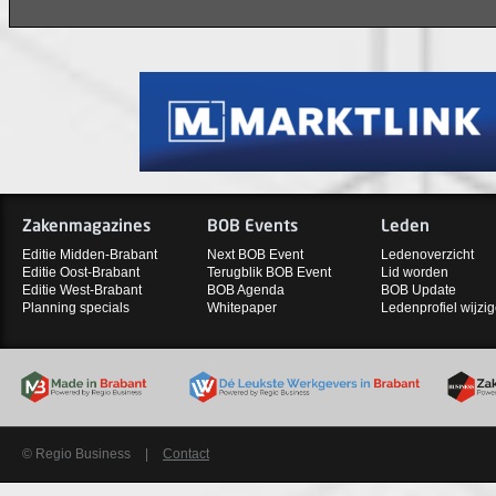
Zakenmagazines
BOB Events
Leden
Editie Midden-Brabant
Next BOB Event
Ledenoverzicht
Editie Oost-Brabant
Terugblik BOB Event
Lid worden
Editie West-Brabant
BOB Agenda
BOB Update
Planning specials
Whitepaper
Ledenprofiel wijzi
© Regio Business
|
Contact