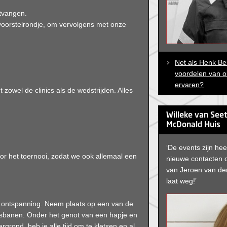
ntvangen.
voorstelrondje, om vervolgens met onze
Net als Henk B
voordelen van 
ervaren?
owel de clinics als de wedstrijden. Alles
Willeke van See
McDonald Huis
‘De events zijn hee
voor het toernooi, zodat we ook allemaal een
nieuwe contacten
van Jeroen van de
laat weg!’
oor ontspanning. Neem plaats op een van de
nnisbanen. Onder het genot van een hapje en
grond, heb je alle tijd om te kletsen en al