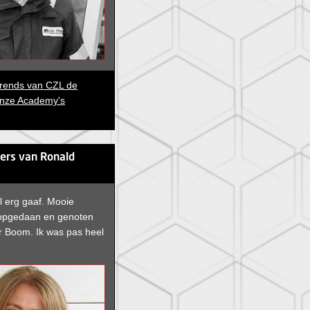
erends van CZL de
onze Academy's
ters van Ronald
l erg gaaf. Mooie
 opgedaan en genoten
r Boom. Ik was pas heel