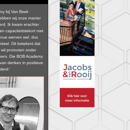
y bij Van Beek
hebben wij onze manier
erd. Ik kwam erachter
n capaciteitstekort niet
inue werven wel, dus
nteel. Dit betekent dat
jf wil promoten onder
mers. Die BOB Academy
van denken in positieve
derd.’