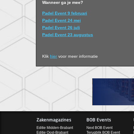
Wanneer ga je mee?
Padel Event 9 februari
Padel Event 24 mei
Padel Event 26 juli
Padel Event 23 augustus
Klik
hier
voor meer informatie
Zakenmagazines
BOB Events
Editie Midden-Brabant
Next BOB Event
Editie Oost-Brabant
Terugblik BOB Event