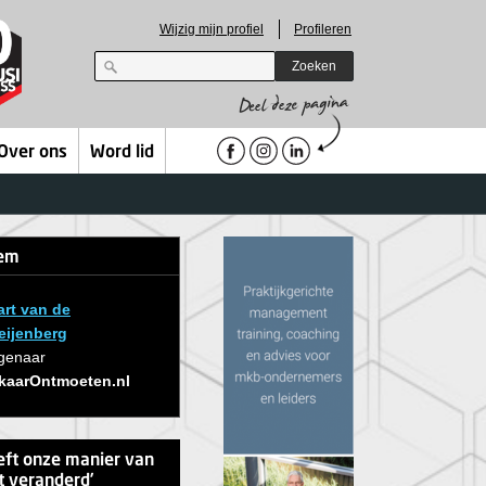
Wijzig mijn profiel
Profileren
Zoeken
Over ons
Word lid
tem
rt van de
eijenberg
genaar
kaarOntmoeten.nl
ft onze manier van
 veranderd’