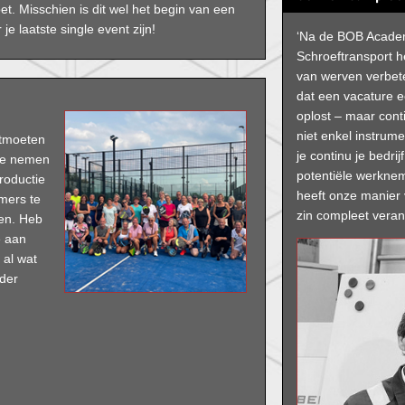
t. Misschien is dit wel het begin van een
e laatste single event zijn!
‘Na de BOB Academ
Schroeftransport 
van werven verbet
dat een vacature ee
oplost – maar cont
niet enkel instrume
ntmoeten
je continu je bedri
hee nemen
potentiële werkne
roductie
heeft onze manier 
mers te
zin compleet veran
len. Heb
e aan
 al wat
rder