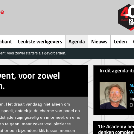
abant
Leukste werkgevers
Agenda
Nieuws
Leden
ent, voor zowel starters als gevorderden.
In dit agenda-i
vent, voor zowel
n.
Ma
W
Ei
n. Het draait vandaag niet alleen om
El
 speelt, ontdek je de charme van padel en
rijden zijn gezellig en informeel, en er is
 te gaan, maar zeker veel plezier te
‘De Academy hee
t er een bijzondere klik tussen mensen
denken compleet