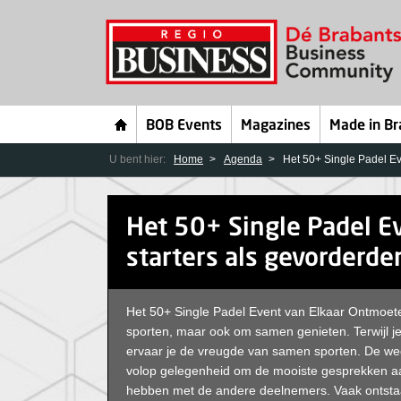
BOB Events
Magazines
Made in Br
U bent hier:
Home
Agenda
Het 50+ Single Padel Ev
Het 50+ Single Padel E
starters als gevorderde
Het 50+ Single Padel Event van Elkaar Ontmoete
sporten, maar ook om samen genieten. Terwijl je
ervaar je de vreugde van samen sporten. De wedst
volop gelegenheid om de mooiste gesprekken aan
hebben met de andere deelnemers. Vaak ontstaa