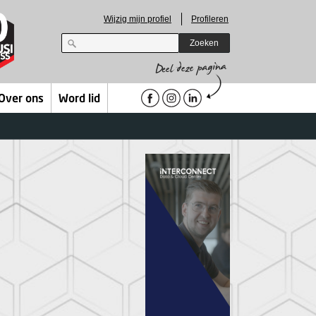
Wijzig mijn profiel
Profileren
Zoeken
Over ons
Word lid