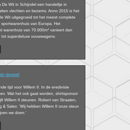
De Wit in Schijndel een handeltje in
tten vlechten en bezems. Anno 2015 is het
 De Wit uitgegroeid tot het meest complete
n sportwarenhuis van Europa. Het
et warenhuis van 70.000m² varieert dan
n tot superdeluxe vouwwagens.
ots gevoel
e tijd voor Willem II. In de eredivisie
ren. Wat het ook gaat worden, shirtsponsor
ft Willem II steunen. Robert van Straaten,
g & Sales: ‘Wij hebben Willem II onze steun
jven we doen.’