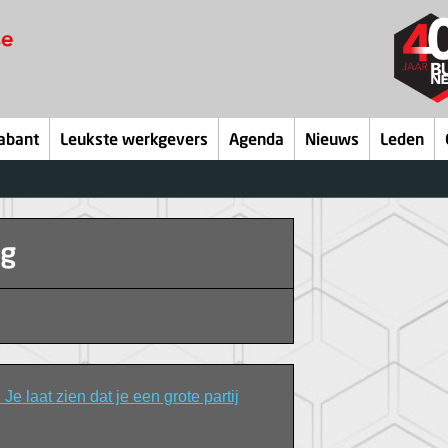
abant
Leukste werkgevers
Agenda
Nieuws
Leden
ng
 Je laat zien dat je een grote partij