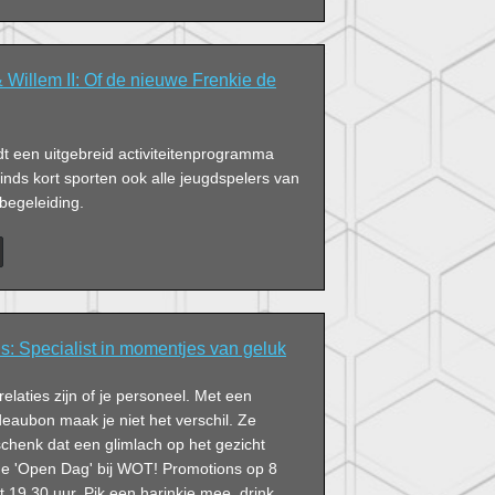
 Willem II: Of de nieuwe Frenkie de
dt een uitgebreid activiteitenprogramma
inds kort sporten ook alle jeugdspelers van
 begeleiding.
: Specialist in momentjes van geluk
 relaties zijn of je personeel. Met een
eaubon maak je niet het verschil. Ze
chenk dat een glimlach op het gezicht
de 'Open Dag' bij WOT! Promotions op 8
ot 19.30 uur. Pik een harinkje mee, drink