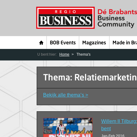
BOB Events
Magazines
Made in Br
U bent hier:
Home
Thema's
Thema: Relatiemarketi
Bekijk alle thema’s >
Willem II Tilburg:
bent
Jan-Feb 2016