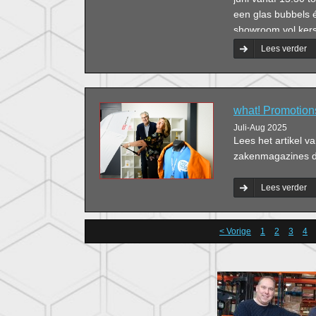
een glas bubbels 
showroom vol kers
Lees verder
what! Promotion
Juli-Aug 2025
Lees het artikel v
zakenmagazines do
Lees verder
< Vorige
1
2
3
4