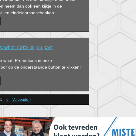
én neem dan ook een kijkje in de
t- en eindejaarsgeschenken.
s: what 100% bĳ jou past
an what! Promotions in onze
or op de onderstaande button te klikken!
5
6
Volgende >