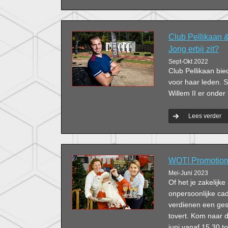
Club Pellikaan &
Jong erbij zit?
Sept-Okt 2022
Club Pellikaan bie
voor haar leden. S
Willem II er onder
Lees verder
WOT! Promotions
Mei-Juni 2023
Of het je zakelijke
onpersoonlijke cad
verdienen een ges
tovert. Kom naar 
juni vanaf 15.30 t