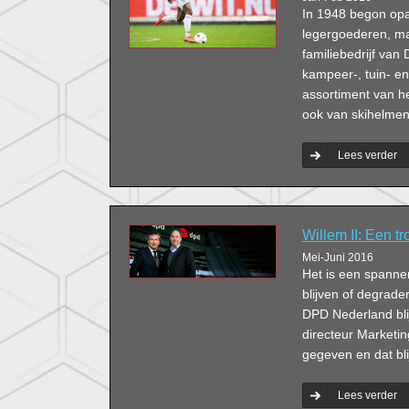
In 1948 begon opa 
legergoederen, ma
familiebedrijf van
kampeer-, tuin- e
assortiment van h
ook van skihelme
Lees verder
Willem II: Een tr
Mei-Juni 2016
Het is een spannend
blijven of degrade
DPD Nederland blij
directeur Marketin
gegeven en dat bli
Lees verder