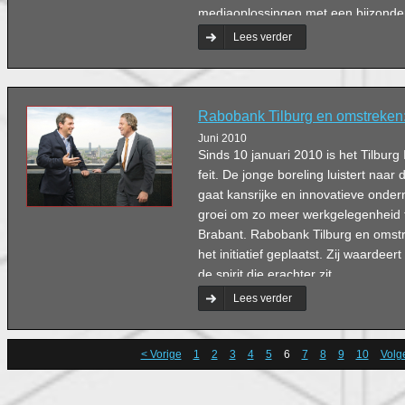
mediaoplossingen met een bijzonder
Talrijke toepassingen met een realis
Lees verder
Rabobank Tilburg en omstreken: 
Juni 2010
Sinds 10 januari 2010 is het Tilburg
feit. De jonge boreling luistert naa
gaat kansrijke en innovatieve onde
groei om zo meer werkgelegenheid 
Brabant. Rabobank Tilburg en omstr
het initiatief geplaatst. Zij waardee
de spirit die erachter zit.
Lees verder
< Vorige
1
2
3
4
5
6
7
8
9
10
Volg