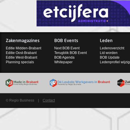
Zakenmagazines
BOB Events
Leden
Editie Midden-Brabant
Next BOB Event
Ledenoverzicht
Editie Oost-Brabant
Terugblik BOB Event
Lid worden
Editie West-Brabant
BOB Agenda
BOB Update
Planning specials
Whitepaper
Ledenprofiel wijzi
© Regio Business
|
Contact