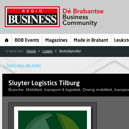
BOB Events
Magazines
Made in Brabant
Leukst
U bent hier:
Home
Leden
Bedrijfsprofiel
< Terug naar alle leden
Sluyter Logistics Tilburg
Branche: Mobiliteit, transport & logistiek, Overig mobiliteit, transpor