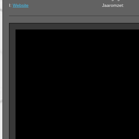
I:
Website
Jaaromzet: