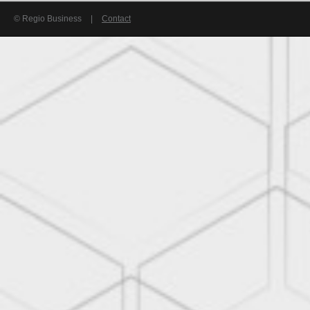
© Regio Business
|
Contact