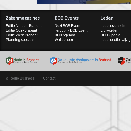
Zakenmagazines
BOB Events
Leden
Editie Midden-Brabant
Next BOB Event
Ledenoverzicht
Editie Oost-Brabant
Terugblik BOB Event
Lid worden
Editie West-Brabant
BOB Agenda
BOB Update
Planning specials
Whitepaper
Ledenprofiel wijzi
© Regio Business
|
Contact