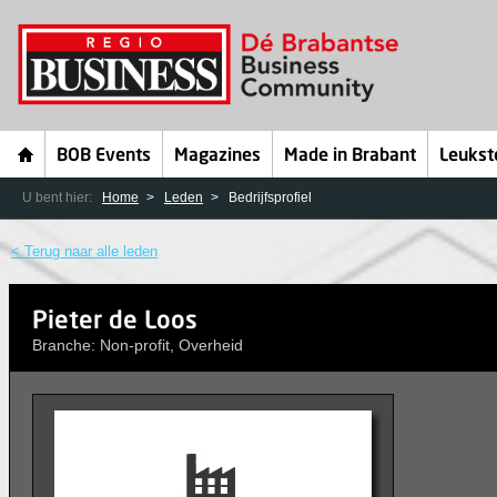
BOB Events
Magazines
Made in Brabant
Leukst
U bent hier:
Home
Leden
Bedrijfsprofiel
< Terug naar alle leden
Pieter de Loos
Branche: Non-profit, Overheid