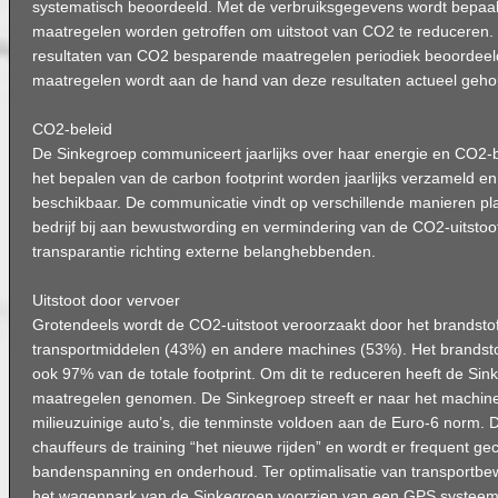
systematisch beoordeeld. Met de verbruiksgegevens wordt bepaal
maatregelen worden getroffen om uitstoot van CO2 te reduceren
resultaten van CO2 besparende maatregelen periodiek beoordeel
maatregelen wordt aan de hand van deze resultaten actueel geh
CO2-beleid
De Sinkegroep communiceert jaarlijks over haar energie en CO2-
het bepalen van de carbon footprint worden jaarlijks verzameld en
beschikbaar. De communicatie vindt op verschillende manieren plaa
bedrijf bij aan bewustwording en vermindering van de CO2-uitstoo
transparantie richting externe belanghebbenden.
Uitstoot door vervoer
Grotendeels wordt de CO2-uitstoot veroorzaakt door het brandsto
transportmiddelen (43%) en andere machines (53%). Het brandsto
ook 97% van de totale footprint. Om dit te reduceren heeft de Sin
maatregelen genomen. De Sinkegroep streeft er naar het machin
milieuzuinige auto’s, die tenminste voldoen aan de Euro-6 norm. 
chauffeurs de training “het nieuwe rijden” en wordt er frequent ge
bandenspanning en onderhoud. Ter optimalisatie van transportbe
het wagenpark van de Sinkegroep voorzien van een GPS systeem.