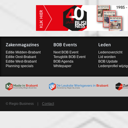
Zakenmagazines
BOB Events
Leden
Editie Midden-Brabant
Next BOB Event
Ledenoverzicht
Editie Oost-Brabant
Terugblik BOB Event
Lid worden
Editie West-Brabant
BOB Agenda
BOB Update
Planning specials
Whitepaper
Ledenprofiel wijzi
© Regio Business
|
Contact