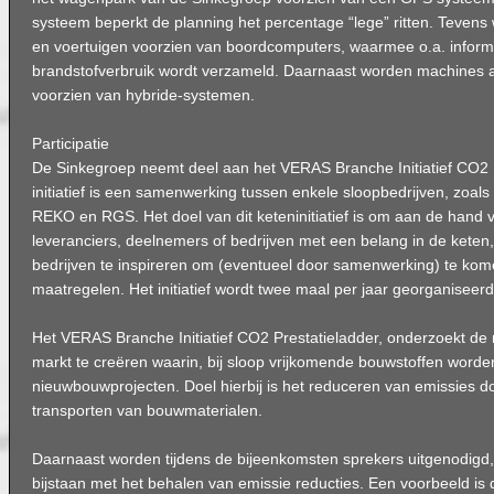
systeem beperkt de planning het percentage “lege” ritten. Teven
en voertuigen voorzien van boordcomputers, waarmee o.a. informa
brandstofverbruik wordt verzameld. Daarnaast worden machines a
voorzien van hybride-systemen.
Participatie
De Sinkegroep neemt deel aan het VERAS Branche Initiatief CO2 P
initiatief is een samenwerking tussen enkele sloopbedrijven, zoal
REKO en RGS. Het doel van dit keteninitiatief is om aan de hand 
leveranciers, deelnemers of bedrijven met een belang in de kete
bedrijven te inspireren om (eventueel door samenwerking) te ko
maatregelen. Het initiatief wordt twee maal per jaar georganiseerd
Het VERAS Branche Initiatief CO2 Prestatieladder, onderzoekt de
markt te creëren waarin, bij sloop vrijkomende bouwstoffen worden
nieuwbouwprojecten. Doel hierbij is het reduceren van emissies d
transporten van bouwmaterialen.
Daarnaast worden tijdens de bijeenkomsten sprekers uitgenodigd
bijstaan met het behalen van emissie reducties. Een voorbeeld is