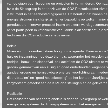
van de eigen bedrijfsvoering en projecten te verminderen. Op naa
bv is de Sinkegroep in het bezit van de CO2-Prestatieladder nivea
instrument in het aanbestedingsproces. Dit houdt in dat binnen d
energie stromen inzichtelijk zijn en er bepaald is op welke manier
gereduceerd, hierover proactief intern en extern wordt gecommun
actief participeert in keteninitiatieven. Middels dit certificaat (h)
bedrijven die CO2-reductie serieus nemen.
Beleid
Milieu en duurzaamheid staan hoog op de agenda. Daarom is de 
huidige inspanningen op deze thema’s, waaronder het recyclen va
bedrijfs-, bouw-, en sloopafval, ook actief om de CO2-uitstoot te 
gebruik gemaakt van een zuinig en goed onderhouden wagenpark,
aandeel groene en hernieuwbare energie, voorlichting aan medew
rijden/draaien” en “good housekeeping” op het kantoor. Jaarlijks 
zorgsysteem getoetst aan de KAM-doelstellingen en de geleverde 
Realisatie
Het realiseren van het energiebeleid is door de Sinkegroep bewer
energie zorgsysteem. In dit zorgsysteem wordt het energieverbrui