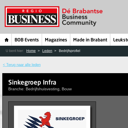
BOB Events
Magazines
Made in Brabant
Leukst
U bent hier:
Home
Leden
Bedrijfsprofiel
< Terug naar alle leden
Sinkegroep Infra
Branche: Bedrijfshuisvesting, Bouw