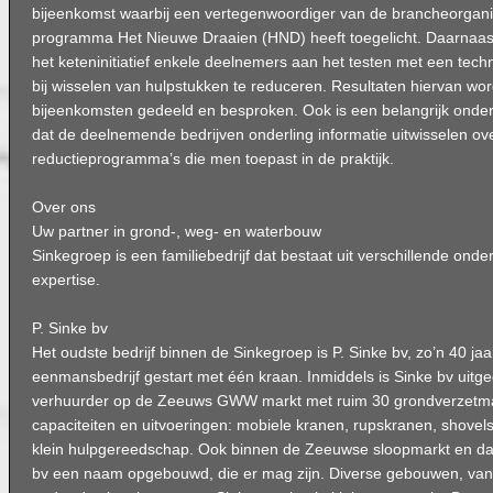
bijeenkomst waarbij een vertegenwoordiger van de brancheorgan
programma Het Nieuwe Draaien (HND) heeft toegelicht. Daarnaast 
het keteninitiatief enkele deelnemers aan het testen met een tech
bij wisselen van hulpstukken te reduceren. Resultaten hiervan wor
bijeenkomsten gedeeld en besproken. Ook is een belangrijk onde
dat de deelnemende bedrijven onderling informatie uitwisselen o
reductieprogramma’s die men toepast in de praktijk.
Over ons
Uw partner in grond-, weg- en waterbouw
Sinkegroep is een familiebedrijf dat bestaat uit verschillende ond
expertise.
P. Sinke bv
Het oudste bedrijf binnen de Sinkegroep is P. Sinke bv, zo’n 40 ja
eenmansbedrijf gestart met één kraan. Inmiddels is Sinke bv uitge
verhuurder op de Zeeuws GWW markt met ruim 30 grondverzetmach
capaciteiten en uitvoeringen: mobiele kranen, rupskranen, shovel
klein hulpgereedschap. Ook binnen de Zeeuwse sloopmarkt en daa
bv een naam opgebouwd, die er mag zijn. Diverse gebouwen, van k