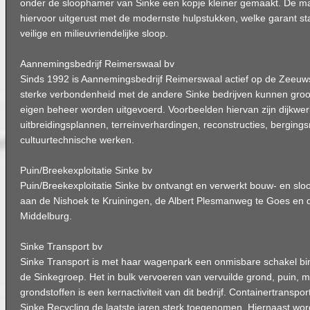
onder de sloophamer van Sinke een kopje kleiner gemaakt. De ma
hiervoor uitgerust met de modernste hulpstukken, welke garant st
veilige en milieuvriendelijke sloop.
Aannemingsbedrijf Reimerswaal bv
Sinds 1992 is Aannemingsbedrijf Reimerswaal actief op de Zee
sterke verbondenheid met de andere Sinke bedrijven kunnen groot
eigen beheer worden uitgevoerd. Voorbeelden hiervan zijn dijkw
uitbreidingsplannen, terreinverhardingen, reconstructies, bergings
cultuurtechnische werken.
Puin/Breekexploitatie Sinke bv
Puin/Breekexploitatie Sinke bv ontvangt en verwerkt bouw- en slo
aan de Nishoek te Kruiningen, de Albert Plesmanweg te Goes en 
Middelburg.
Sinke Transport bv
Sinke Transport is met haar wagenpark een onmisbare schakel bin
de Sinkegroep. Het in bulk vervoeren van vervuilde grond, puin,
grondstoffen is een kernactiviteit van dit bedrijf. Containertranspor
Sinke Recycling de laatste jaren sterk toegenomen. Hiernaast wor