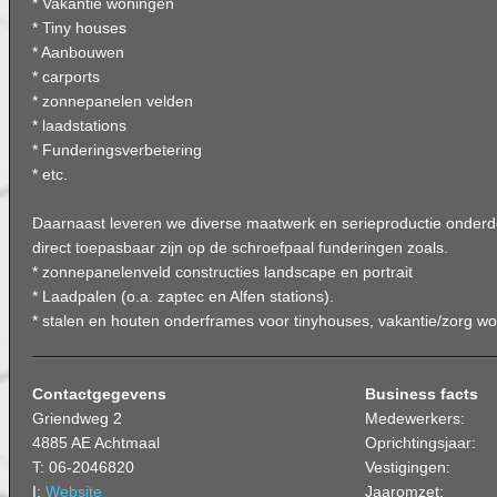
* Vakantie woningen
* Tiny houses
* Aanbouwen
* carports
* zonnepanelen velden
* laadstations
* Funderingsverbetering
* etc.
Daarnaast leveren we diverse maatwerk en serieproductie onderd
direct toepasbaar zijn op de schroefpaal funderingen zoals.
* zonnepanelenveld constructies landscape en portrait
* Laadpalen (o.a. zaptec en Alfen stations).
* stalen en houten onderframes voor tinyhouses, vakantie/zorg w
Contactgegevens
Business facts
Griendweg 2
Medewerkers:
4885 AE Achtmaal
Oprichtingsjaar:
T: 06-2046820
Vestigingen:
I:
Website
Jaaromzet: