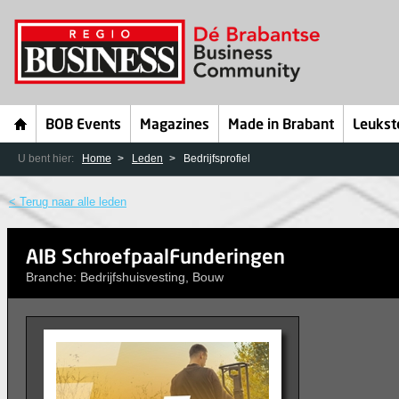
BOB Events
Magazines
Made in Brabant
Leukst
U bent hier:
Home
Leden
Bedrijfsprofiel
< Terug naar alle leden
AIB SchroefpaalFunderingen
Branche: Bedrijfshuisvesting, Bouw