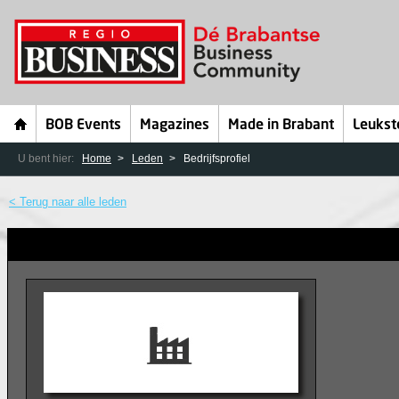
BOB Events
Magazines
Made in Brabant
Leukst
U bent hier:
Home
Leden
Bedrijfsprofiel
< Terug naar alle leden