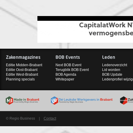
Zakenmagazines
BOB Events
Leden
Editie Midden-Brabant
Next BOB Event
Ledenoverzicht
Editie Oost-Brabant
Terugblik BOB Event
Lid worden
Editie West-Brabant
BOB Agenda
BOB Update
Planning specials
Whitepaper
Ledenprofiel wijzi
© Regio Business
|
Contact