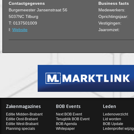
Contactgegevens
Business facts
Burgemeester Jansenstraat 56
Medewerkers:
5037NC Tilburg
Oprichtingsjaar:
T: 0137501009
Vestigingen:
I:
Website
Jaaromzet:
Zakenmagazines
BOB Events
Leden
Editie Midden-Brabant
Next BOB Event
Ledenoverzicht
Editie Oost-Brabant
Terugblik BOB Event
Lid worden
Editie West-Brabant
BOB Agenda
BOB Update
Planning specials
Whitepaper
Ledenprofiel wijzi