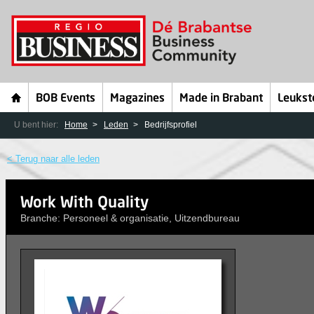
BOB Events
Magazines
Made in Brabant
Leukst
U bent hier:
Home
Leden
Bedrijfsprofiel
< Terug naar alle leden
Work With Quality
Branche: Personeel & organisatie, Uitzendbureau