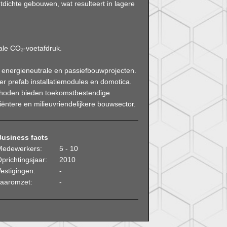
tdichte gebouwen, wat resulteert in lagere
le CO₂-voetafdruk.
s energieneutrale en passiefbouwprojecten.
r prefab installatiemodules en domotica.
hoden bieden toekomstbestendige
iëntere en milieuvriendelijkere bouwsector.
Business facts
Medewerkers:
5 - 10
prichtingsjaar:
2010
estigingen:
-
Jaaromzet:
-