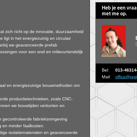
Heb je een vra
met me op.
dat zich richt op de innovatie, duurzaamheid
ligt in het energiezuinig en circulair
arbij we geavanceerde prefab
ssingen voor een snel en milieuvriendelijk
Bel:
013-46314
Mail:
office@reg
iaal en energiezuinige bouwmethoden om
erde productietechnieken, zoals CNC-
nnen we bouwtijden verkorten en
n gecontroleerde fabrieksomgeving
g en minder faalkosten.
ige isolatiematerialen en geavanceerde