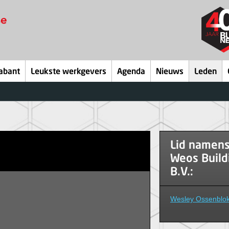
abant
Leukste werkgevers
Agenda
Nieuws
Leden
Lid namen
Weos Build
B.V.:
Wesley Ossenblo