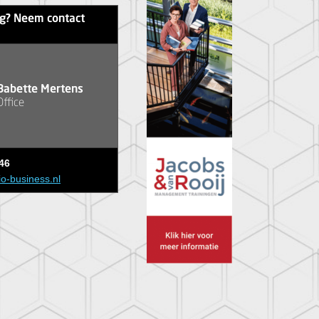
ag? Neem contact
Babette Mertens
Office
46
io-business.nl