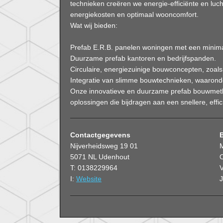
technieken creëren we energie-efficiënte en luch
energiekosten en optimaal wooncomfort.
Wat wij bieden:
Prefab E.R.B. panelen woningen met een minima
Duurzame prefab kantoren en bedrijfspanden.
Circulaire, energiezuinige bouwconcepten, zoal
Integratie van slimme bouwtechnieken, waaronde
Onze innovatieve en duurzame prefab bouwmet
oplossingen die bijdragen aan een snellere, effic
Contactgegevens
Nijverheidsweg 19 01
5071 NL Udenhout
O
T: 0138229964
V
I:
Website