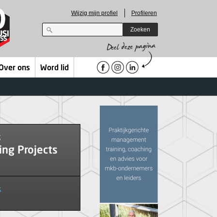
Wijzig mijn profiel
Profileren
Zoeken
Over ons
Word lid
s
ing Projects
k