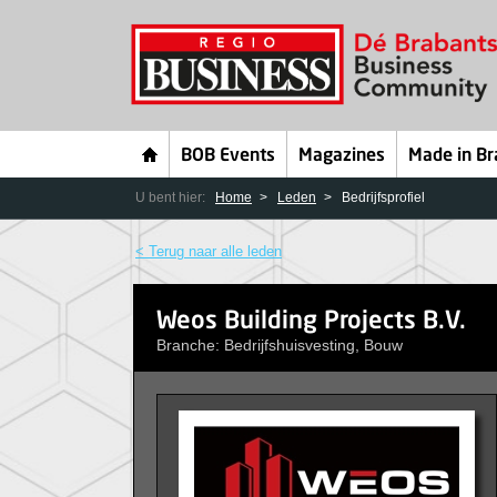
BOB Events
Magazines
Made in Br
U bent hier:
Home
Leden
Bedrijfsprofiel
< Terug naar alle leden
Weos Building Projects B.V.
Branche: Bedrijfshuisvesting, Bouw