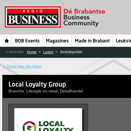
BOB Events
Magazines
Made in Brabant
Leukst
U bent hier:
Home
Leden
Bedrijfsprofiel
< Terug naar alle leden
Local Loyalty Group
Branche: Lifestyle en retail, Detailhandel