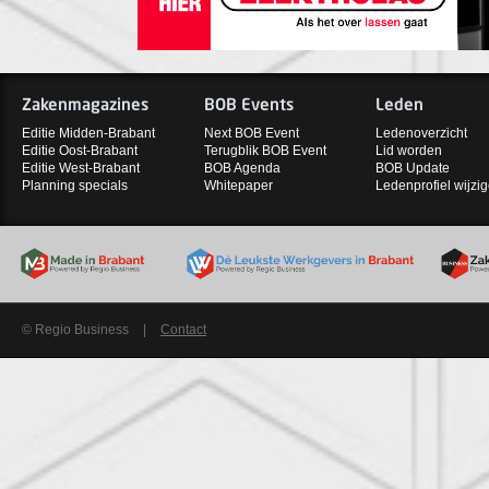
Zakenmagazines
BOB Events
Leden
Editie Midden-Brabant
Next BOB Event
Ledenoverzicht
Editie Oost-Brabant
Terugblik BOB Event
Lid worden
Editie West-Brabant
BOB Agenda
BOB Update
Planning specials
Whitepaper
Ledenprofiel wijzi
© Regio Business
|
Contact