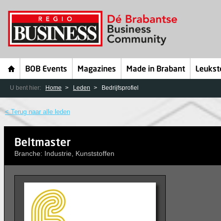
BOB Events
Magazines
Made in Brabant
Leukst
U bent hier:
Home
Leden
Bedrijfsprofiel
< Terug naar alle leden
Beltmaster
Branche: Industrie, Kunststoffen