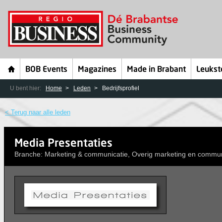
BOB Events
Magazines
Made in Brabant
Leukst
U bent hier:
Home
Leden
Bedrijfsprofiel
< Terug naar alle leden
Media Presentaties
Branche: Marketing & communicatie, Overig marketing en commun