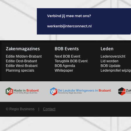
Zakenmagazines
BOB Events
Leden
Editie Midden-Brabant
Next BOB Event
Ledenoverzicht
Editie Oost-Brabant
Terugblik BOB Event
Lid worden
Editie West-Brabant
BOB Agenda
BOB Update
Planning specials
Whitepaper
Ledenprofiel wijzi
© Regio Business
|
Contact