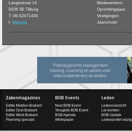
Langestraat 14
Medewerkers:
5038 SE Tilburg
Oprichtingsjaar:
T: 06-52471430
Vestigingen:
I:
Website
Jaaromzet:
Zakenmagazines
BOB Events
Leden
Editie Midden-Brabant
Next BOB Event
Ledenoverzicht
Editie Oost-Brabant
Terugblik BOB Event
Lid worden
Editie West-Brabant
BOB Agenda
BOB Update
Planning specials
Whitepaper
Ledenprofiel wijzi