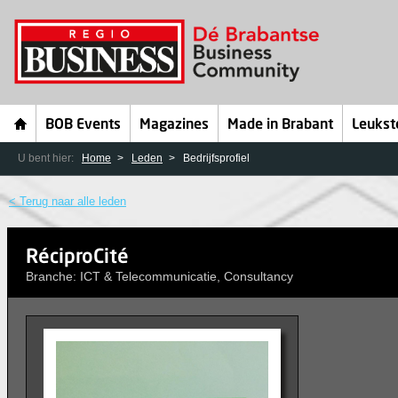
BOB Events
Magazines
Made in Brabant
Leukst
U bent hier:
Home
Leden
Bedrijfsprofiel
< Terug naar alle leden
RéciproCité
Branche: ICT & Telecommunicatie, Consultancy