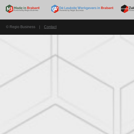
© Regio Business
|
Contact