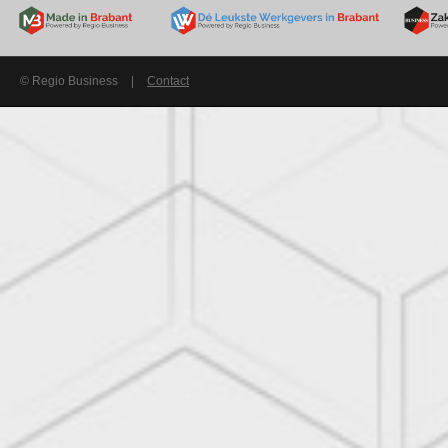
© Regio Business
|
Contact