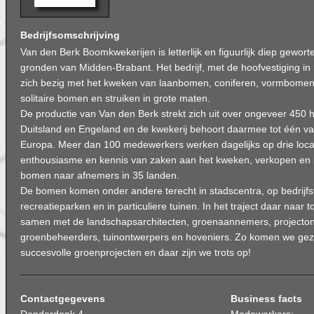
Bedrijfsomschrijving
Van den Berk Boomkwekerijen is letterlijk en figuurlijk diep gewort
gronden van Midden-Brabant. Het bedrijf, met de hoofvestiging in
zich bezig met het kweken van laanbomen, coniferen, vormbome
solitaire bomen en struiken in grote maten.
De productie van Van den Berk strekt zich uit over ongeveer 450 
Duitsland en Engeland en de kwekerij behoort daarmee tot één va
Europa. Meer dan 100 medewerkers werken dagelijks op drie loca
enthousiasme en kennis van zaken aan het kweken, verkopen en l
bomen naar afnemers in 35 landen.
De bomen komen onder andere terecht in stadscentra, op bedrijfst
recreatieparken en in particuliere tuinen. In het traject daar naa
samen met de landschapsarchitecten, groenaannemers, projecton
groenbeheerders, tuinontwerpers en hoveniers. Zo komen we geza
succesvolle groenprojecten en daar zijn we trots op!
Contactgegevens
Business facts