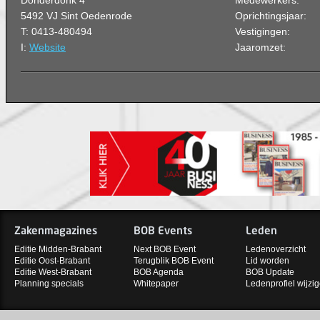
Donderdonk 4
Medewerkers:
5492 VJ Sint Oedenrode
Oprichtingsjaar:
T: 0413-480494
Vestigingen:
I:
Website
Jaaromzet:
Zakenmagazines
BOB Events
Leden
Editie Midden-Brabant
Next BOB Event
Ledenoverzicht
Editie Oost-Brabant
Terugblik BOB Event
Lid worden
Editie West-Brabant
BOB Agenda
BOB Update
Planning specials
Whitepaper
Ledenprofiel wijzi