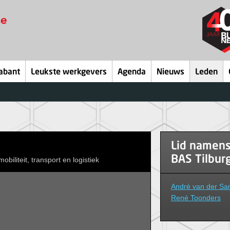
abant
Leukste werkgevers
Agenda
Nieuws
Leden
Lid namen
BAS Tilburg
obiliteit, transport en logistiek
André van der Sa
René Toonders