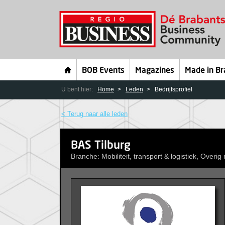
BOB Events
Magazines
Made in Br
U bent hier:
Home
Leden
Bedrijfsprofiel
< Terug naar alle leden
BAS Tilburg
Branche: Mobiliteit, transport & logistiek, Overig m