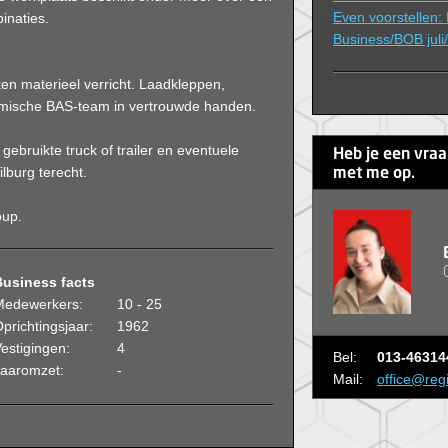
Even voorstellen:
inaties.
Business/BOB juli
n materieel verricht. Laadkleppen,
dynamische BAS-team in vertrouwde handen.
ebruikte truck of trailer en eventuele
Heb je een vra
ilburg terecht.
met me op.
oup.
Business facts
Medewerkers:
10 - 25
prichtingsjaar:
1962
estigingen:
4
Bel:
013-46314
Jaaromzet:
-
Mail:
office@reg