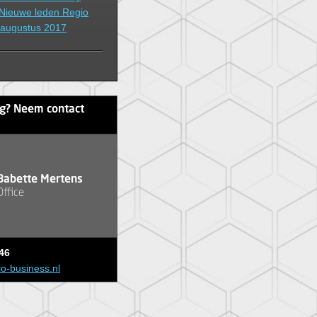
 Nieuwe leden Regio
/augustus 2017
ag? Neem contact
Babette Mertens
Office
46
io-business.nl