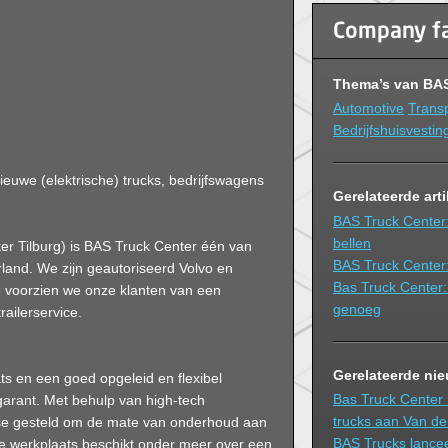
Company f
Thema’s van BAS
Automotive
Trans
Bedrijfshuisvestin
ieuwe (elektrische) trucks, bedrijfswagens
Gerelateerde art
BAS Truck Center
bellen
er Tilburg) is BAS Truck Center één van
BAS Truck Center: 
rland. We zijn geautoriseerd Volvo en
Bas Truck Center:
e voorzien we onze klanten van een
genoeg
railerservice.
Gerelateerde ni
ts en een goed opgeleid en flexibel
Bas Truck Center 
garant. Met behulp van high-tech
trucks aan Van d
ose gesteld om de mate van onderhoud aan
BAS Trucks lance
 De werkplaats beschikt onder meer over een