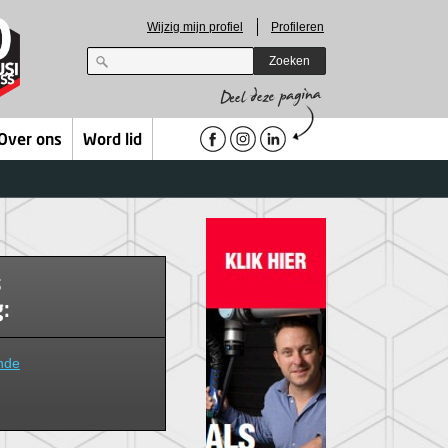
Wijzig mijn profiel
Profileren
Zoeken
Over ons
Word lid
s
:
nde