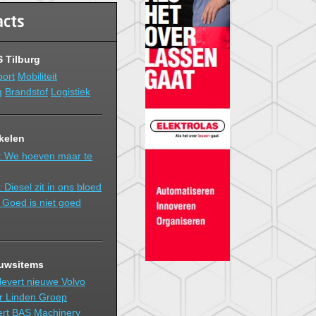
acts
 Tilburg
port
Mobiliteit
g
Brandstof
Logistiek
ikelen
: We hoeven maar te
Diesel zit in ons bloed
 Goed is niet goed
euwsitems
levert nieuwe Volvo
er Linden Groep
ert BAS Machinery