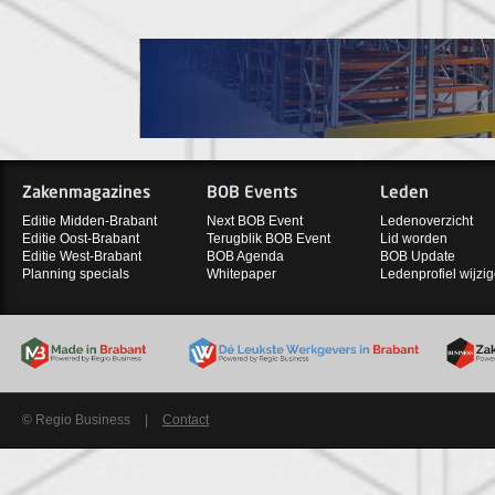
Zakenmagazines
BOB Events
Leden
Editie Midden-Brabant
Next BOB Event
Ledenoverzicht
Editie Oost-Brabant
Terugblik BOB Event
Lid worden
Editie West-Brabant
BOB Agenda
BOB Update
Planning specials
Whitepaper
Ledenprofiel wijzi
© Regio Business
|
Contact