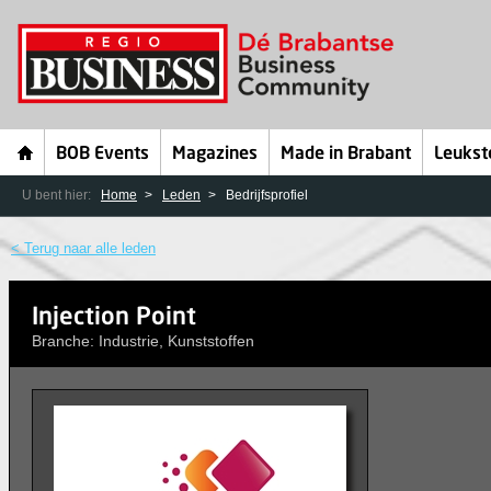
BOB Events
Magazines
Made in Brabant
Leukst
U bent hier:
Home
Leden
Bedrijfsprofiel
< Terug naar alle leden
Injection Point
Branche: Industrie, Kunststoffen