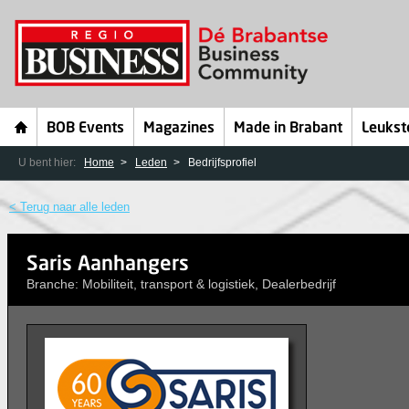
BOB Events
Magazines
Made in Brabant
Leukst
U bent hier:
Home
Leden
Bedrijfsprofiel
< Terug naar alle leden
Saris Aanhangers
Branche: Mobiliteit, transport & logistiek, Dealerbedrijf