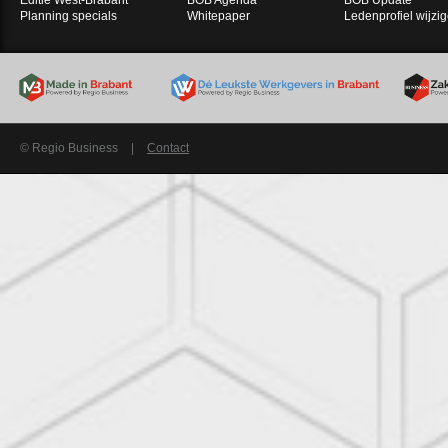
Editie West-Brabant
BOB Agenda
BOB Update
Planning specials
Whitepaper
Ledenprofiel wijzi
© Regio Business
|
Contact