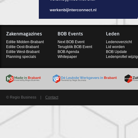
Zakenmagazines
BOB Events
Leden
Editie Midden-Brabant
Next BOB Event
Ledenoverzicht
Editie Oost-Brabant
Terugblik BOB Event
Lid worden
Editie West-Brabant
BOB Agenda
BOB Update
Planning specials
Whitepaper
Ledenprofiel wijzi
© Regio Business
|
Contact