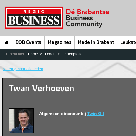
BOB Events
Magazines
Made in Brabant
Leukst
U bent hier:
Home
Leden
Ledenprofiel
< Terug naar alle leden
Twan Verhoeven
Algemeen directeur bij
Twin Oil