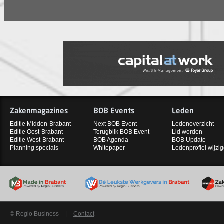
Zakenmagazines
BOB Events
Leden
Editie Midden-Brabant
Next BOB Event
Ledenoverzicht
Editie Oost-Brabant
Terugblik BOB Event
Lid worden
Editie West-Brabant
BOB Agenda
BOB Update
Planning specials
Whitepaper
Ledenprofiel wijzi
© Regio Business
|
Contact