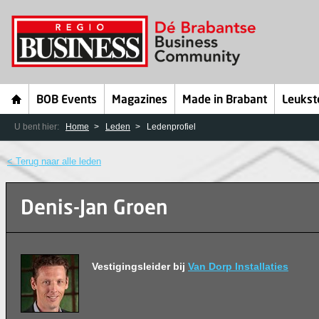
BOB Events
Magazines
Made in Brabant
Leukst
U bent hier:
Home
Leden
Ledenprofiel
< Terug naar alle leden
Denis-Jan Groen
Vestigingsleider bij
Van Dorp Installaties