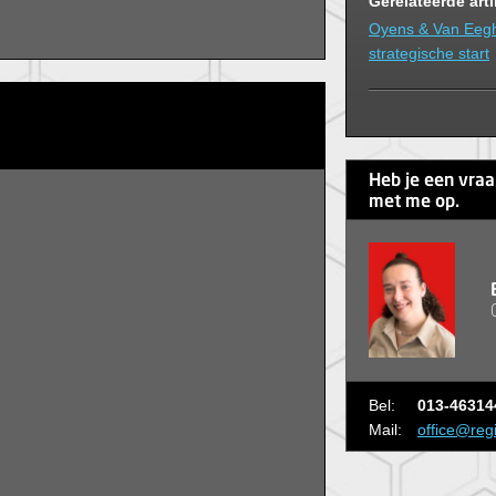
Gerelateerde art
Oyens & Van Eeg
strategische start
Heb je een vra
met me op.
Bel:
013-46314
Mail:
office@reg