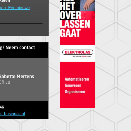
ikelen
hen: Een nieuwe
ag? Neem contact
Babette Mertens
Office
46
io-business.nl