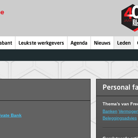
abant
Leukste werkgevers
Agenda
Nieuws
Leden
Personal f
Thema’s van Fred
Banken
Vermogen
ivate Bank
Beleggingsadvies