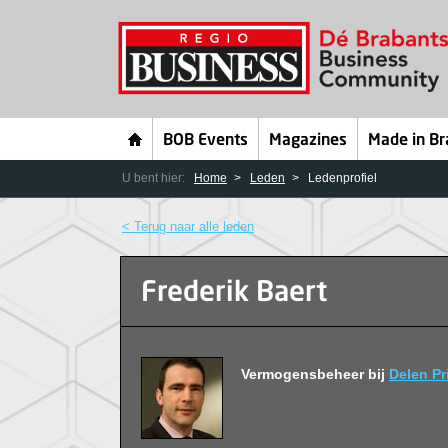
BOB Events
Magazines
Made in Br
U bent hier:
Home
Leden
Ledenprofiel
< Terug naar alle leden
Frederik Baert
Vermogensbeheer bij
Delen Pr