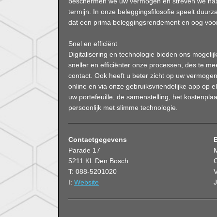
beschermen we uw vermogen en streven we naar 
termijn. In onze beleggingsfilosofie speelt duurz
dat een prima beleggingsrendement en oog voor
Snel en efficiënt
Digitalisering en technologie bieden ons mogel
sneller en efficiënter onze processen, des te me
contact. Ook heeft u beter zicht op uw vermogen
online en via onze gebruiksvriendelijke app op e
uw portefeuille, de samenstelling, het kostenpl
persoonlijk met slimme technologie.
Contactgegevens
Parade 17
5211 KL Den Bosch
O
T: 088-5201020
V
I:
Website