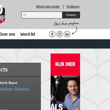
Wijzig mijn profiel
Profileren
Zoeken
Over ons
Word lid
acts
erik Baert
sbeheer
Beleggen