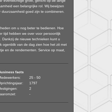
evenwichtige groei, gericht op de lange
aamheid een belangrijke rol. Wij bewijzen
 duurzaamheid goed zijn te combineren.
ijkheden om u nog beter te bedienen. Hoe
er tijd hebben we over voor persoonlijk
. Dankzij de nieuwe technieken kunt u
lk ogenblik van de dag zien hoe het zit met
aatje en de rendementen. Service op maat,
Business facts
Medewerkers:
25 - 50
prichtingsjaar:
1797
estigingen:
2
Jaaromzet:
-