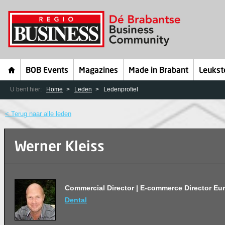
BOB Events
Magazines
Made in Brabant
Leukst
U bent hier:
Home
Leden
Ledenprofiel
< Terug naar alle leden
Werner Kleiss
Commercial Director | E-commerce Director Eu
Dental