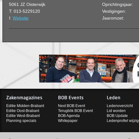
5061 JZ Oisterwijk
Oprichtingsjaar:
T: 013-5229120
Vestigingen:
I:
Website
Jaaromzet:
Zakenmagazines
BOB Events
Leden
Editie Midden-Brabant
Next BOB Event
Ledenoverzicht
Editie Oost-Brabant
Terugblik BOB Event
Lid worden
Editie West-Brabant
BOB Agenda
BOB Update
Planning specials
Whitepaper
Ledenprofiel wijzi