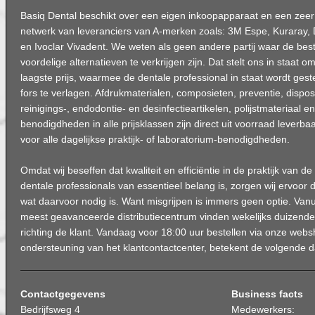
Basiq Dental beschikt over een eigen inkoopapparaat en een zeer 
netwerk van leveranciers van A-merken zoals: 3M Espe, Kuraray, 
en Ivoclar Vivadent. We weten als geen andere partij waar de best
voordelige alternatieven te verkrijgen zijn. Dat stelt ons in staat 
laagste prijs, waarmee de dentale professional in staat wordt ges
fors te verlagen. Afdrukmaterialen, composieten, preventie, dispo
reinigings-, endodontie- en desinfectieartikelen, polijstmateriaal en
benodigdheden in alle prijsklassen zijn direct uit voorraad leverba
voor alle dagelijkse praktijk- of laboratorium-benodigdheden.
Omdat wij beseffen dat kwaliteit en efficiëntie in de praktijk van d
dentale professionals van essentieel belang is, zorgen wij ervoor d
wat daarvoor nodig is. Want misgrijpen is immers geen optie. Va
meest geavanceerde distributiecentrum vinden wekelijks duizende
richting de klant. Vandaag voor 18:00 uur bestellen via onze webs
ondersteuning van het klantcontactcenter, betekent de volgende da
Contactgegevens
Business facts
Bedrijfsweg 4
Medewerkers: