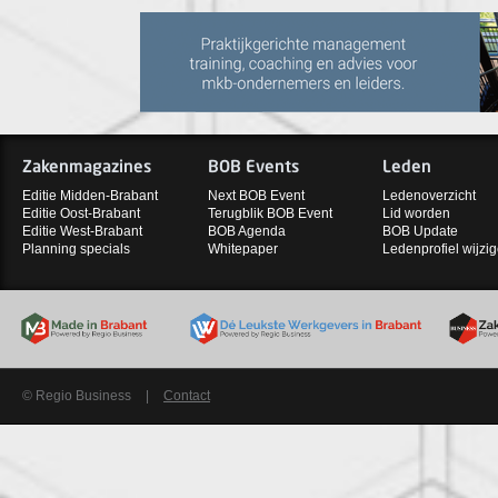
Zakenmagazines
BOB Events
Leden
Editie Midden-Brabant
Next BOB Event
Ledenoverzicht
Editie Oost-Brabant
Terugblik BOB Event
Lid worden
Editie West-Brabant
BOB Agenda
BOB Update
Planning specials
Whitepaper
Ledenprofiel wijzi
© Regio Business
|
Contact