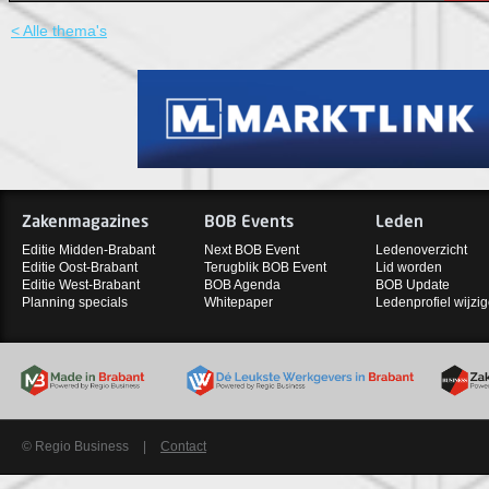
< Alle thema's
Zakenmagazines
BOB Events
Leden
Editie Midden-Brabant
Next BOB Event
Ledenoverzicht
Editie Oost-Brabant
Terugblik BOB Event
Lid worden
Editie West-Brabant
BOB Agenda
BOB Update
Planning specials
Whitepaper
Ledenprofiel wijzi
© Regio Business
|
Contact