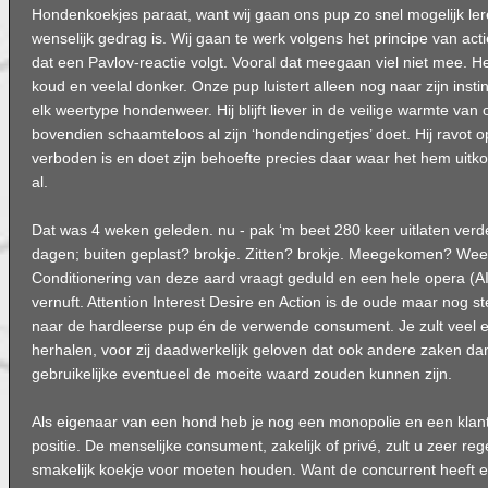
Hondenkoekjes paraat, want wij gaan ons pup zo snel mogelijk ler
wenselijk gedrag is. Wij gaan te werk volgens het principe van act
dat een Pavlov-reactie volgt. Vooral dat meegaan viel niet mee. Het
koud en veelal donker. Onze pup luistert alleen nog naar zijn inst
elk weertype hondenweer. Hij blijft liever in de veilige warmte van 
bovendien schaamteloos al zijn ‘hondendingetjes’ doet. Hij ravot o
verboden is en doet zijn behoefte precies daar waar het hem uitk
al.
Dat was 4 weken geleden. nu - pak ‘m beet 280 keer uitlaten verde
dagen; buiten geplast? brokje. Zitten? brokje. Meegekomen? Wee
Conditionering van deze aard vraagt geduld en een hele opera (A
vernuft. Attention Interest Desire en Action is de oude maar nog
naar de hardleerse pup én de verwende consument. Je zult veel 
herhalen, voor zij daadwerkelijk geloven dat ook andere zaken d
gebruikelijke eventueel de moeite waard zouden kunnen zijn.
Als eigenaar van een hond heb je nog een monopolie en een klant 
positie. De menselijke consument, zakelijk of privé, zult u zeer re
smakelijk koekje voor moeten houden. Want de concurrent heeft ee