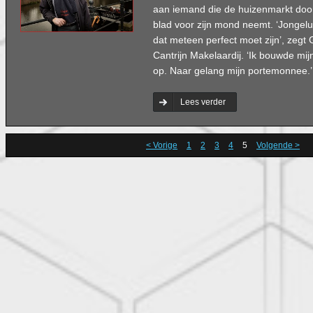
aan iemand die de huizenmarkt doo
blad voor zijn mond neemt. ‘Jongelu
dat meteen perfect moet zijn’, zegt 
Cantrijn Makelaardij. ‘Ik bouwde mi
op. Naar gelang mijn portemonnee.’
Lees verder
< Vorige
1
2
3
4
5
Volgende >