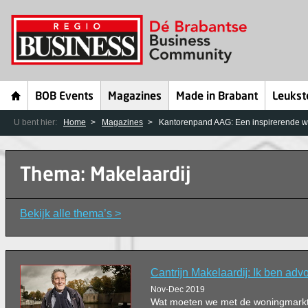
BOB Events
Magazines
Made in Brabant
Leukst
U bent hier:
Home
Magazines
Kantorenpand AAG: Een inspirerende w
Thema: Makelaardij
Bekijk alle thema’s >
Cantrĳn Makelaardĳ: Ik ben advo
Nov-Dec 2019
Wat moeten we met de woningmarkt?!