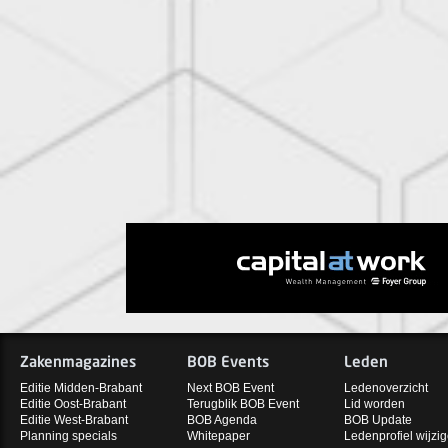
Zakenmagazines
BOB Events
Leden
Editie Midden-Brabant
Next BOB Event
Ledenoverzicht
Editie Oost-Brabant
Terugblik BOB Event
Lid worden
Editie West-Brabant
BOB Agenda
BOB Update
Planning specials
Whitepaper
Ledenprofiel wijzi