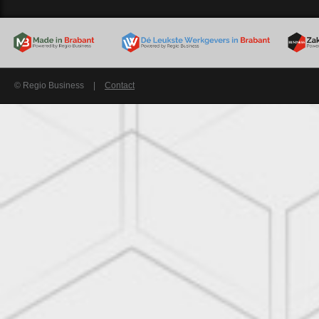
© Regio Business
|
Contact