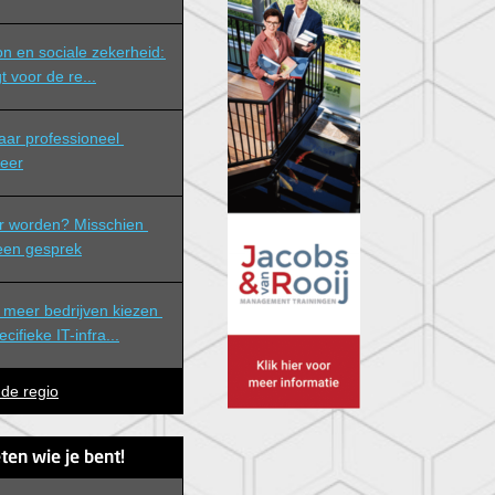
n en sociale zekerheid: 
t voor de re...
eer
r worden? Misschien 
 een gesprek
meer bedrijven kiezen 
ifieke IT-infra...
 de regio
ten wie je bent!