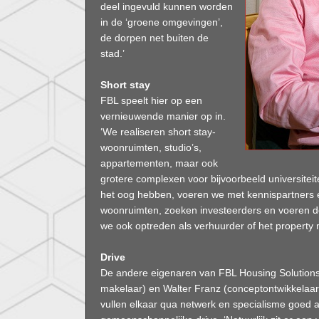
deel ingevuld kunnen worden
in de ‘groene omgevingen’,
de dorpen net buiten de
stad.’
Short stay
FBL speelt hier op een
vernieuwende manier op in.
‘We realiseren short stay-
woonruimten, studio’s,
appartementen, maar ook
grotere complexen voor bijvoorbeeld universite
het oog hebben, voeren we met kennispartners 
woonruimten, zoeken investeerders en voeren de
we ook optreden als verhuurder of het propert
Drive
De andere eigenaren van FBL Housing Solutions z
makelaar) en Walter Franz (conceptontwikkelaar
vullen elkaar qua netwerk en specialisme goed