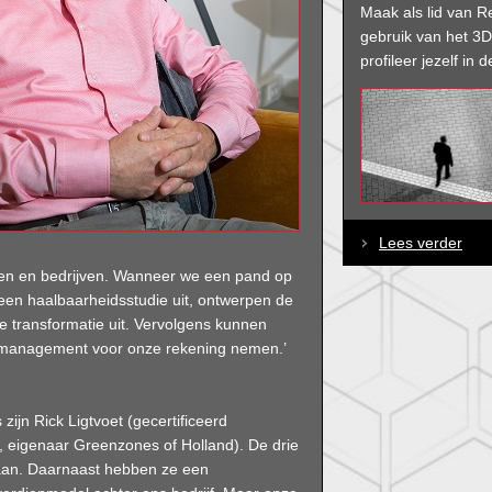
Maak als lid van R
gebruik van het 3
profileer jezelf in d
Lees verder
iten en bedrijven. Wanneer we een pand op
een haalbaarheidsstudie uit, ontwerpen de
 transformatie uit. Vervolgens kunnen
y management voor onze rekening nemen.’
ijn Rick Ligtvoet (gecertificeerd
, eigenaar Greenzones of Holland). De drie
 aan. Daarnaast hebben ze een