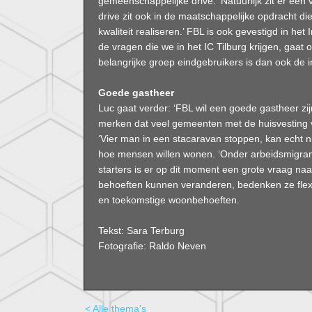
gemeenschappelijke drive. ‘Natuurlijk zit er een
drive zit ook in de maatschappelijke opdracht 
kwaliteit realiseren.’ FBL is ook gevestigd in het 
de vragen die we in het IC Tilburg krijgen, gaat
belangrijke groep eindgebruikers is dan ook de i
Goede gastheer
Luc gaat verder: ‘FBL wil een goede gastheer z
merken dat veel gemeenten met de huisvesting 
‘Vier man in een stacaravan stoppen, kan echt nie
hoe mensen willen wonen. ‘Onder arbeidsmigrant
starters is er op dit moment een grote vraag n
behoeften kunnen veranderen, bedenken ze flexi
en toekomstige woonbehoeften.
Tekst: Sara Terburg
Fotografie: Raldo Neven
< Alle thema's