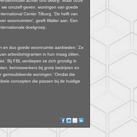
 verdienmodel achter ons bedrijf. Maar onze
die we onszelf geven: woningen van goede
International Center Tilburg. ‘De helft van
 over woonruimten’, geeft Walter aan. Een
nternationale doelgroep.
ijn en dus goede woonruimte aanbieden.’ Ze
van arbeidsmigranten in hun maag zitten.
t.’ Bij FBL verdiepen ze zich grondig in
en, kenniswerkers bij grote bedrijven en
aar gemeubileerde woningen.’ Omdat die
bele concepten die passen bij de huidige