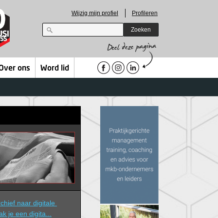
Wijzig mijn profiel
Profileren
Zoeken
Over ons
Word lid
hief naar digitale 
ak je een digita...