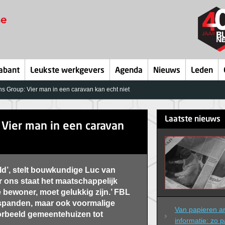
abant
Leukste werkgevers
Agenda
Nieuws
Leden
s Group: Vier man in een caravan kan echt niet
Laatste nieuws
 Vier man in een caravan
eld’, stelt bouwkundige Luc van
 ons staat het maatschappelijk
 bewoner, moet gelukkig zijn.’ FBL
fspanden, maar ook voormalige
Van papieren arc
oorbeeld gemeentehuizen tot
informatie: zo p