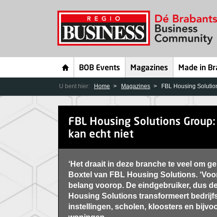
BOB Events
Magazines
Made in Br
U bent hier:
Home
Magazines
FBL Housing Solution
FBL Housing Solutions Group:
kan echt niet
‘Het draait in deze branche te veel om g
Boxtel van FBL Housing Solutions. ‘Voor
belang voorop. De eindgebruiker, dus de
Housing Solutions transformeert bedrij
instellingen, scholen, kloosters en bijv