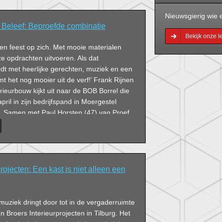
Nieuwsgierig wie e
Beleef: Beproefde combinatie
Bekijk onze 
een feest op zich. Met mooie materialen
ze opdrachten uitvoeren. Als dat
t met heerlijke gerechten, muziek en een
mt het nog mooier uit de verf!’ Frank Rijnen
ieurbouw kijkt uit naar de BOB Borrel die
ril in zijn bedrijfspand in Moergestel
n. Samen met Paul Horsten (47) van Proef
het helemaal voor zich.
rojecten: Een kast is niet alleen een
muziek dringt door tot in de vergaderruimte
n Broers Interieurprojecten in Tilburg. Het