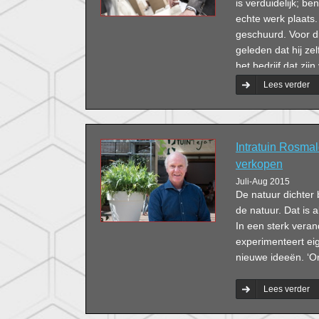
is verduidelijk; b
echte werk plaats
geschuurd. Voor di
geleden dat hij zel
het bedrijf dat zij
directeur en werkt
Lees verder
passievolle vakmen
Intratuin Rosmal
verkopen
Juli-Aug 2015
De natuur dichter 
de natuur. Dat is 
In een sterk vera
experimenteert e
nieuwe ideeën. ‘On
Lees verder