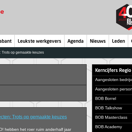
abant
Leukste werkgevers
Agenda
Nieuws
Leden
n: Trots op gemaakte keuzes
Kerncijfers Regio
Aangesloten bedrij
Aangesloten perso
BOB Borrel
BOB Talkshow
jecten: Trots op gemaakte keuzes
BOB Masterclass
BOB Academy
 hebben het roer ruim anderhalf jaar