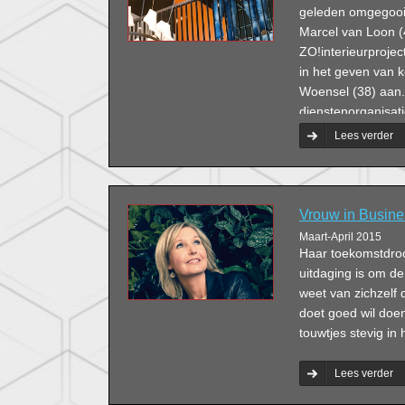
geleden omgegooid
Marcel van Loon (
ZO!interieurprojec
in het geven van k
Woensel (38) aan.
dienstenorganisati
keuze te zijn gewe
Lees verder
Vrouw in Busine
Maart-April 2015
Haar toekomstdroom
uitdaging is om de
weet van zichzelf d
doet goed wil doe
touwtjes stevig in
Lees verder