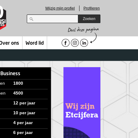
Wijzig mijn profiel
Profileren
Zoeken
Over ons
Word lid
 Business
ven
1800
nen
4500
12 per jaar
10 per jaar
4 per jaar
6 per jaar