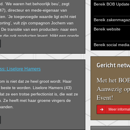
. ‘We waren het behoorlijk beu’, zegt
Bereik BOB Update
47), directeur en mede-eigenaar van
ten. ‘Je toegevoegde waarde ligt echt niet
Bereik zakenmagaz
orting’, vult zijn compagnon Jochem van
Bereik website
 De transitie van een producten- naar een
e die ook producten levert, blijkt een goede
est voor beiden.
Bereik social media
Gericht net
ss: Liselore Hamers
Met het BOB
 is niet dat ze heel groot wordt. Haar
Aanwezig op
 beste te worden. Liselore Hamers (43)
at ze een trotse perfectionist is, die wat ze
Event!
n. Ze heeft met haar groene vingers de
 handen.
Meer informat