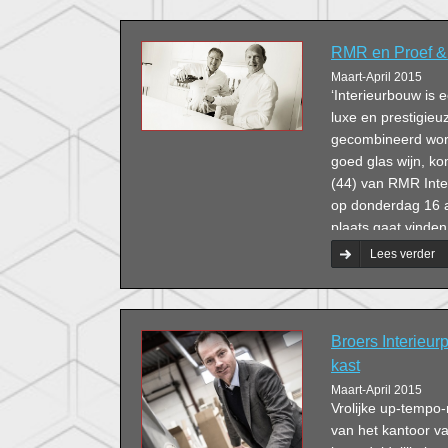
RMR en Proef & 
Maart-April 2015
‘Interieurbouw is 
luxe en prestigieu
gecombineerd word
goed glas wijn, ko
(44) van RMR Inter
op donderdag 16 ap
plaats gaat vinde
& Beleef, ziet hij 
Lees verder
Broers Interieurp
kast
Maart-April 2015
Vrolijke up-tempo-
van het kantoor va