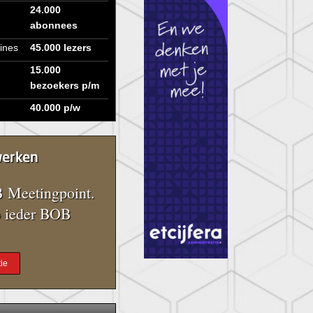
24.000
abonnees
ines
45.000 lezers
15.000
bezoekers p/m
40.000 p/w
werken
 Meetingpoint.
 ieder BOB
ie