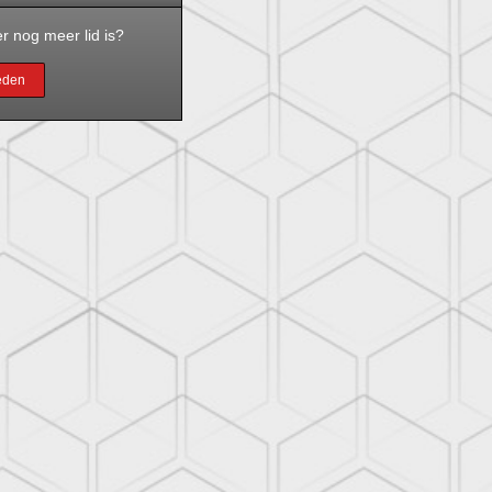
r nog meer lid is?
leden