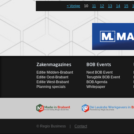
< Vorige
10
11
12
13
14
15
Zakenmagazines
BOB Events
Editie Midden-Brabant
Next BOB Event
Editie Oost-Brabant
Terugblik BOB Event
Editie West-Brabant
BOB Agenda
Planning specials
Whitepaper
© Regio Business
|
Contact