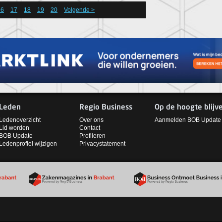
16
17
18
19
20
Volgende >
Leden
Regio Business
Op de hoogte blijv
Ledenoverzicht
Over ons
Aanmelden BOB Update
Lid worden
Contact
BOB Update
Profileren
Ledenprofiel wijzigen
Privacystatement