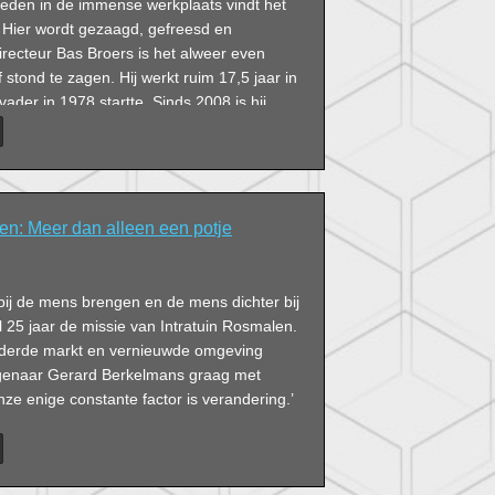
eneden in de immense werkplaats vindt het
. Hier wordt gezaagd, gefreesd en
recteur Bas Broers is het alweer even
f stond te zagen. Hij werkt ruim 17,5 jaar in
n vader in 1978 startte. Sinds 2008 is hij
 hij samen met zijn team van zestien
sen aan kleine of grote interieurprojecten.
en: Meer dan alleen een potje
bij de mens brengen en de mens dichter bij
al 25 jaar de missie van Intratuin Rosmalen.
nderde markt en vernieuwde omgeving
igenaar Gerard Berkelmans graag met
ze enige constante factor is verandering.’