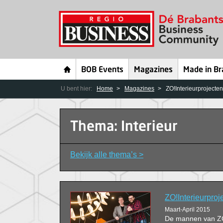
BOB Events
Magazines
Made in Br
U bent hier:
Home
Magazines
ZO!Interieurprojecte
Thema: Interieur
Bekijk alle thema’s >
ZO!Interieurpro
Maart-April 2015
De mannen van ZO!