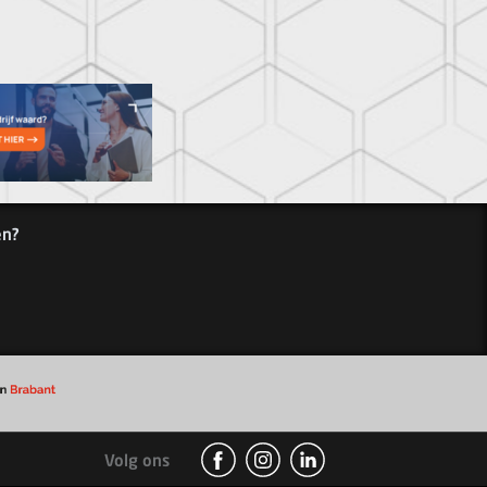
en?
Volg ons